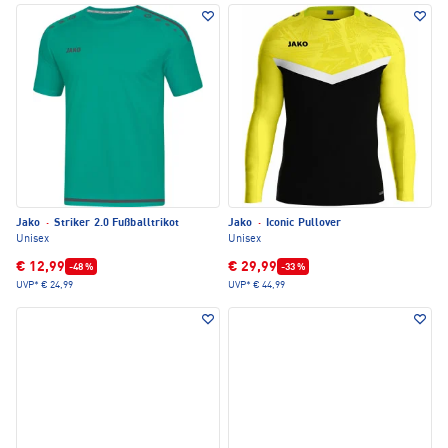
Jako
·
Striker 2.0 Fußballtrikot
Jako
·
Iconic Pullover
Unisex
Unisex
€ 12,99
€ 29,99
-48 %
-33 %
UVP*
€ 24,99
UVP*
€ 44,99