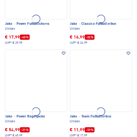
Jako
·
Power Fußballshorts
Jako
·
Classico Fußballtrikot
Unisex
Unisex
€ 17,99
€ 16,99
-40 %
-32 %
UVP*
€ 29,99
UVP*
€ 24,99
Jako
·
Power Regenjacke
Jako
·
Team Fußballtrikot
Unisex
Unisex
€ 54,99
€ 11,99
-21 %
-33 %
UVP*
€ 69,99
UVP*
€ 17,99