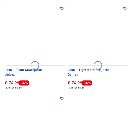
Jako
·
Team Coachjacke
Jako
·
Light Softshelljacke
Unisex
Damen
€ 74,99
€ 74,99
-25 %
-25 %
UVP*
€ 99,99
UVP*
€ 99,99