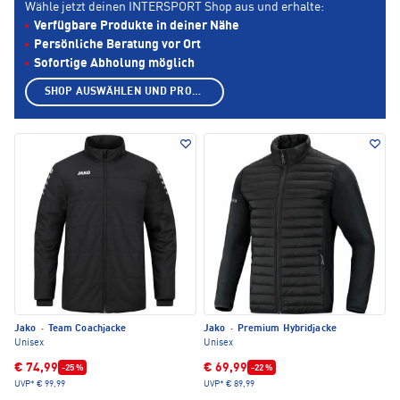
Wähle jetzt deinen INTERSPORT Shop aus und erhalte:
Verfügbare Produkte in deiner Nähe
Persönliche Beratung vor Ort
Sofortige Abholung möglich
SHOP AUSWÄHLEN UND PRODUKTE ANZEIGEN
Jako
·
Team Coachjacke
Jako
·
Premium Hybridjacke
Unisex
Unisex
€ 74,99
€ 69,99
-25 %
-22 %
UVP*
€ 99,99
UVP*
€ 89,99