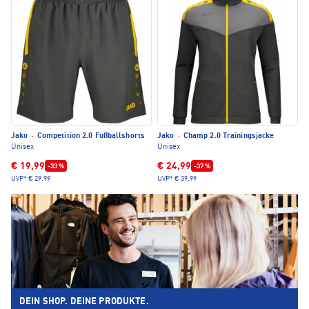
Jako
·
Competition 2.0 Fußballshorts
Jako
·
Champ 2.0 Trainingsjacke
Unisex
Unisex
€ 19,99
€ 24,99
-33 %
-37 %
UVP*
€ 29,99
UVP*
€ 39,99
DEIN SHOP. DEINE PRODUKTE.