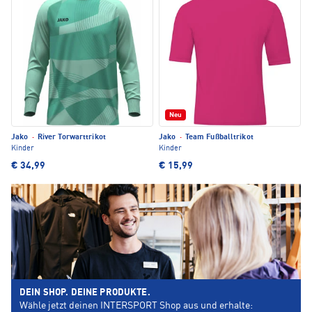
Neu
Jako
·
River Torwarttrikot
Jako
·
Team Fußballtrikot
Kinder
Kinder
€ 34,99
€ 15,99
DEIN SHOP. DEINE PRODUKTE.
Wähle jetzt deinen INTERSPORT Shop aus und erhalte: