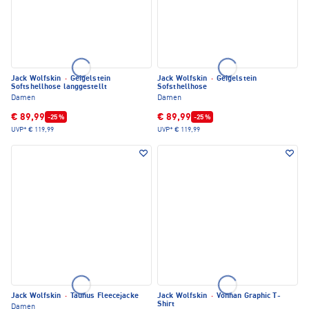
Jack Wolfskin
·
Geigelstein
Jack Wolfskin
·
Geigelstein
Softshellhose langgestellt
Sofsthellhose
Damen
Damen
€ 89,99
€ 89,99
-25 %
-25 %
UVP*
€ 119,99
UVP*
€ 119,99
Jack Wolfskin
·
Taunus Fleecejacke
Jack Wolfskin
·
Vonnan Graphic T-
Shirt
Damen