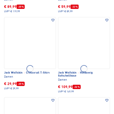
€ 89,99
€ 59,99
-25 %
-33 %
UVP*
€ 119,99
UVP*
€ 89,99
Jack Wolfskin
·
Crosstrail T-Shirt
Jack Wolfskin
·
Holdsteig
Softshellhose
Damen
Damen
€ 29,99
-25 %
€ 109,99
-26 %
UVP*
€ 39,99
UVP*
€ 149,99