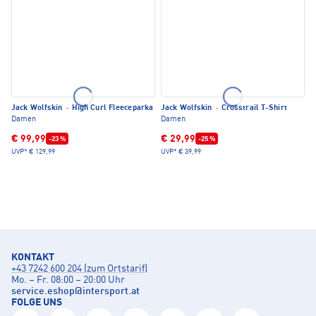
Jack Wolfskin
·
High Curl Fleeceparka
Jack Wolfskin
·
Crosstrail T-Shirt
Damen
Damen
€ 99,99
€ 29,99
-23 %
-25 %
UVP*
€ 129,99
UVP*
€ 39,99
KONTAKT
+43 7242 600 204 (zum Ortstarif)
Mo. – Fr. 08:00 – 20:00 Uhr
service.eshop
@
intersport.at
FOLGE UNS