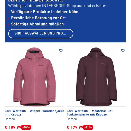
DEIN SHOP. DEINE PRODUKTE.
Wähle jetzt deinen INTERSPORT Shop aus und erhalte:
Verfügbare Produkte in deiner Nähe
Persönliche Beratung vor Ort
Sofortige Abholung möglich
SHOP AUSWÄHLEN UND PRODUKTE ANZEIGEN
Jack Wolfskin
·
Wisper Isolationsjacke
Jack Wolfskin
·
Moonrise 3in1
mit Kapuze
Funktionsjacke mit Kapuze
Damen
Damen
€ 189,99
€ 179,99
-20 %
-21 %