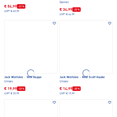
Damen
€ 54,99
-21 %
€ 34,99
-22 %
UVP*
€ 69,99
UVP*
€ 44,99
Jack Wolfskin
·
Vent Kappe
Jack Wolfskin
·
Real Stuff Haube
Unisex
Unisex
€ 19,99
€ 14,99
-33 %
-25 %
UVP*
€ 29,99
UVP*
€ 19,99