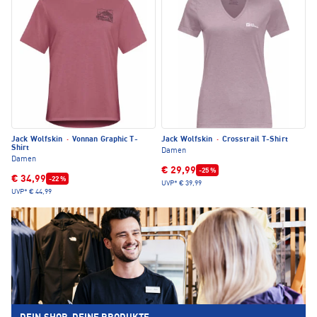
Jack Wolfskin
·
Vonnan Graphic T-
Jack Wolfskin
·
Crosstrail T-Shirt
Shirt
Damen
Damen
€ 29,99
-25 %
€ 34,99
-22 %
UVP*
€ 39,99
UVP*
€ 44,99