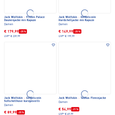
Jack Wolfskin
·
Frozen Palace
Jack Wolfskin
·
Heidelstein
Daunenjacke mit Kapuze
Hardshelljacke mit Kapuze
Damen
Damen
€ 179,99
€ 149,99
-25 %
-25 %
UVP*
€ 239,99
UVP*
€ 199,99
Jack Wolfskin
·
Geigelstein
Jack Wolfskin
·
Taunus Fleecejacke
Softshellhose kurzgestellt
Damen
Damen
€ 54,99
-21 %
€ 89,99
-25 %
UVP*
€ 69,99