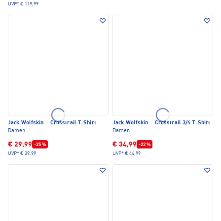
UVP*
€ 119,99
Jack Wolfskin
·
Crosstrail T-Shirt
Jack Wolfskin
·
Crosstrail 3/4 T-Shirt
Damen
Damen
€ 29,99
€ 34,99
-25 %
-22 %
UVP*
€ 39,99
UVP*
€ 44,99