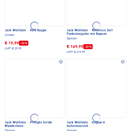
Jack Wolfskin
·
Vent Kappe
Jack Wolfskin
·
Moonrise 3in1
Funktionsjacke mit Kapuze
Unisex
Damen
€ 19,99
-33 %
€ 169,99
-22 %
UVP*
€ 29,99
UVP*
€ 219,99
Jack Wolfskin
·
Prelight Stride
Jack Wolfskin
·
Iceguard
Wanderhose
Isolationsrock
Damen
Damen