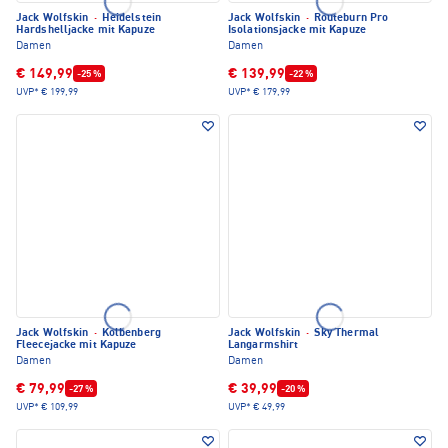
Jack Wolfskin
·
Heidelstein
Jack Wolfskin
·
Routeburn Pro
Hardshelljacke mit Kapuze
Isolationsjacke mit Kapuze
Damen
Damen
€ 149,99
€ 139,99
-25 %
-22 %
UVP*
€ 199,99
UVP*
€ 179,99
Jack Wolfskin
·
Kolbenberg
Jack Wolfskin
·
Sky Thermal
Fleecejacke mit Kapuze
Langarmshirt
Damen
Damen
€ 79,99
€ 39,99
-27 %
-20 %
UVP*
€ 109,99
UVP*
€ 49,99