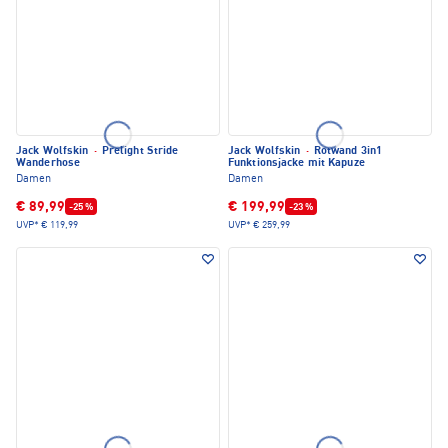
Jack Wolfskin
·
Prelight Stride
Jack Wolfskin
·
Rotwand 3in1
Wanderhose
Funktionsjacke mit Kapuze
Damen
Damen
€ 89,99
€ 199,99
-25 %
-23 %
UVP*
€ 119,99
UVP*
€ 259,99