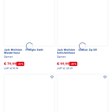
Jack Wolfskin
·
Prelight Swift
Jack Wolfskin
·
Glastal Zip Off
Wanderhose
Softshellhose
Damen
Damen
€ 79,99
€ 99,99
-20 %
-28 %
UVP*
€ 99,99
UVP*
€ 139,99