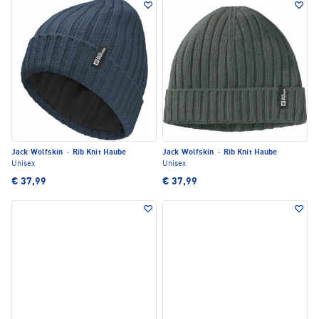
Jack Wolfskin
·
Rib Knit Haube
Jack Wolfskin
·
Rib Knit Haube
Unisex
Unisex
€ 37,99
€ 37,99