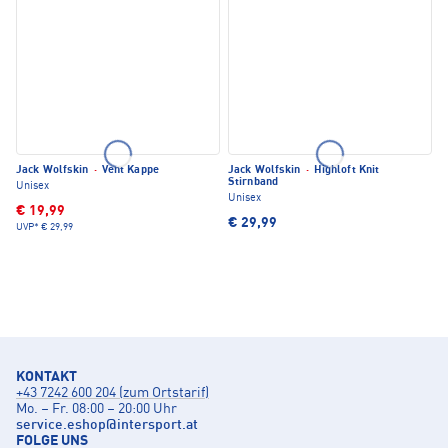
Jack Wolfskin
·
Vent Kappe
Jack Wolfskin
·
Highloft Knit
Stirnband
Unisex
Unisex
€ 19,99
€ 29,99
UVP*
€ 29,99
KONTAKT
+43 7242 600 204 (zum Ortstarif)
Mo. – Fr. 08:00 – 20:00 Uhr
service.eshop
@
intersport.at
FOLGE UNS