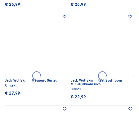
€ 26,99
€ 26,99
Jack Wolfskin
·
Magnetic Gürtel
Jack Wolfskin
·
Real Stuff Loop
Multifunktionstuch
Unisex
Unisex
€ 27,99
€ 22,99