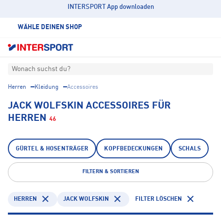
INTERSPORT App downloaden
WÄHLE DEINEN SHOP
Wonach suchst du?
Herren
Kleidung
Accessoires
JACK WOLFSKIN ACCESSOIRES FÜR
HERREN
46
GÜRTEL & HOSENTRÄGER
KOPFBEDECKUNGEN
SCHALS
FILTERN & SORTIEREN
HERREN
JACK WOLFSKIN
FILTER LÖSCHEN