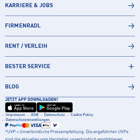
KARRIERE & JOBS
FIRMENRADL
RENT / VERLEIH
BESTER SERVICE
BLOG
JETZT APP DOWNLOADEN!
Laden im
Jetzt bei
App Store
Google Play
Impressum
AGB
Datenschutz
Cookie Policy
Datenschutzeinstellungen
*UVP = Unverbindliche Preisempfehlung. Die angeführten UVPs
sind die aktuellen vom Hersteller unverbindlich empfohlenen