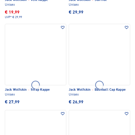
Jack Wolfskin
·
Vent Kappe
Jack Wolfskin
·
Sun Hut
Unisex
Unisex
€ 19,99
€ 29,99
UVP*
€ 29,99
Jack Wolfskin
·
Strap Kappe
Jack Wolfskin
·
Baseball Cap Kappe
Unisex
Unisex
€ 27,99
€ 26,99