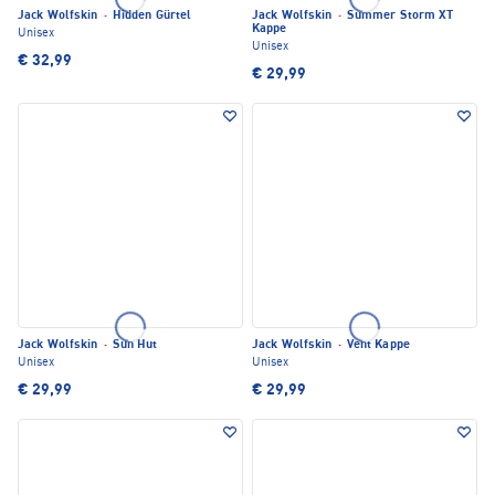
Jack Wolfskin
·
Hidden Gürtel
Jack Wolfskin
·
Summer Storm XT
Kappe
Unisex
Unisex
€ 32,99
€ 29,99
Jack Wolfskin
·
Sun Hut
Jack Wolfskin
·
Vent Kappe
Unisex
Unisex
€ 29,99
€ 29,99