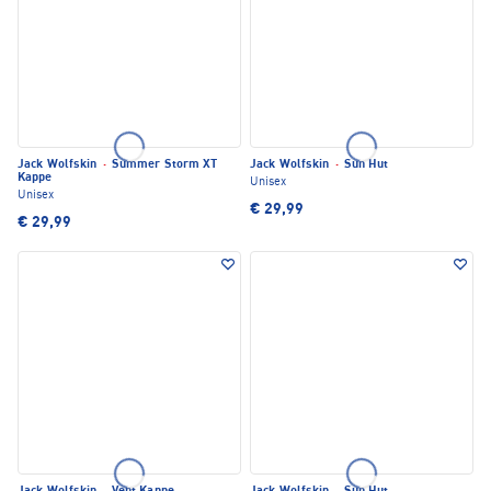
Jack Wolfskin
·
Summer Storm XT
Jack Wolfskin
·
Sun Hut
Kappe
Unisex
Unisex
€ 29,99
€ 29,99