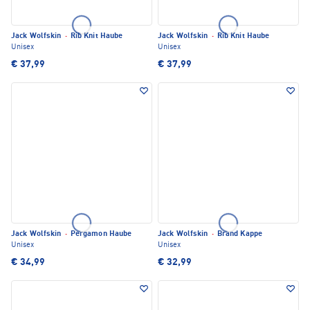
Jack Wolfskin
·
Rib Knit Haube
Jack Wolfskin
·
Rib Knit Haube
Unisex
Unisex
€ 37,99
€ 37,99
Jack Wolfskin
·
Pergamon Haube
Jack Wolfskin
·
Brand Kappe
Unisex
Unisex
€ 34,99
€ 32,99