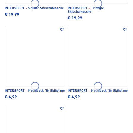
INTERSPORT
·
Square Skischuhtasche
INTERSPORT
·
Triangle
Skischuhtasche
€ 19,99
€ 19,99
INTERSPORT
·
Helmsack für Skihelme
INTERSPORT
·
Helmsack für Skihelme
€ 4,99
€ 4,99