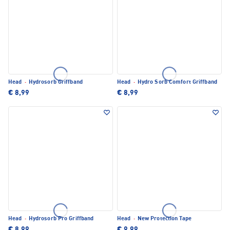
Head
·
Hydrosorb Griffband
Head
·
Hydro Sorb Comfort Griffband
€ 8,99
€ 8,99
Head
·
Hydrosorb Pro Griffband
Head
·
New Protection Tape
€ 8,99
€ 9,99