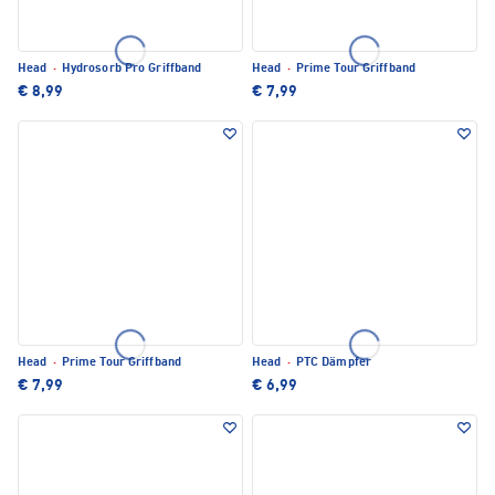
Head
·
Hydrosorb Pro Griffband
Head
·
Prime Tour Griffband
€ 8,99
€ 7,99
Head
·
Prime Tour Griffband
Head
·
PTC Dämpfer
€ 7,99
€ 6,99