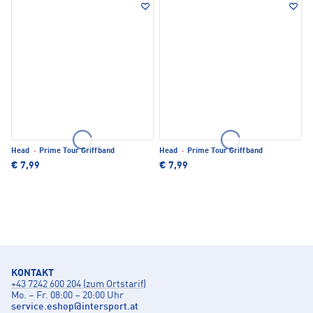
Head
·
Prime Tour Griffband
Head
·
Prime Tour Griffband
€ 7,99
€ 7,99
KONTAKT
+43 7242 600 204 (zum Ortstarif)
Mo. – Fr. 08:00 – 20:00 Uhr
service.eshop
@
intersport.at