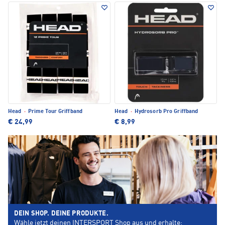
Head
·
Prime Tour Griffband
Head
·
Hydrosorb Pro Griffband
€ 24,99
€ 8,99
DEIN SHOP. DEINE PRODUKTE.
Wähle jetzt deinen INTERSPORT Shop aus und erhalte: