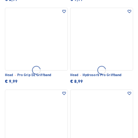
Head
·
Pro Grip DZ Griffband
Head
·
Hydrosorb Pro Griffband
€ 9,99
€ 8,99