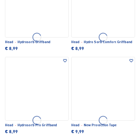
Head
·
Hydrosorb Griffband
Head
·
Hydro Sorb Comfort Griffband
€ 8,99
€ 8,99
Head
·
Hydrosorb Pro Griffband
Head
·
New Protection Tape
€ 8,99
€ 9,99