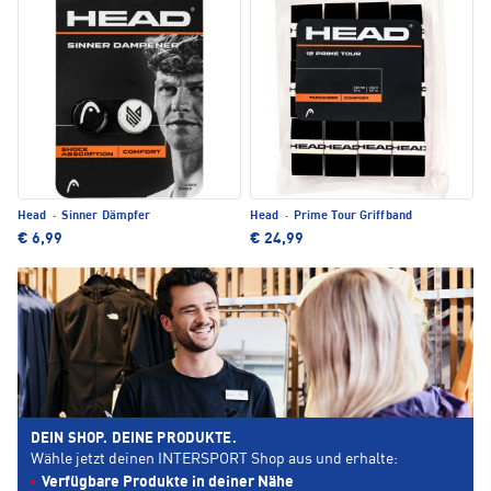
Head
·
Sinner Dämpfer
Head
·
Prime Tour Griffband
€ 6,99
€ 24,99
DEIN SHOP. DEINE PRODUKTE.
Wähle jetzt deinen INTERSPORT Shop aus und erhalte:
Verfügbare Produkte in deiner Nähe