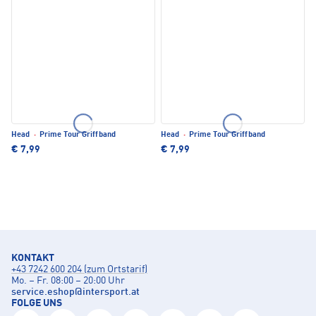
Head
·
Prime Tour Griffband
Head
·
Prime Tour Griffband
€ 7,99
€ 7,99
KONTAKT
+43 7242 600 204 (zum Ortstarif)
Mo. – Fr. 08:00 – 20:00 Uhr
service.eshop
@
intersport.at
FOLGE UNS