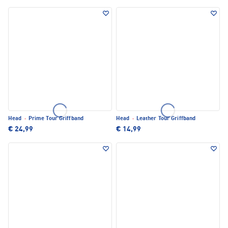
Head
·
Prime Tour Griffband
Head
·
Leather Tour Griffband
€ 24,99
€ 14,99