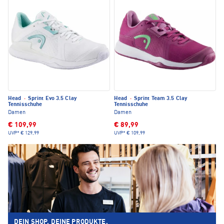
Head
·
Sprint Evo 3.5 Clay
Head
·
Sprint Team 3.5 Clay
Tennisschuhe
Tennisschuhe
Damen
Damen
€ 109,99
€ 89,99
UVP*
€ 129,99
UVP*
€ 109,99
DEIN SHOP. DEINE PRODUKTE.