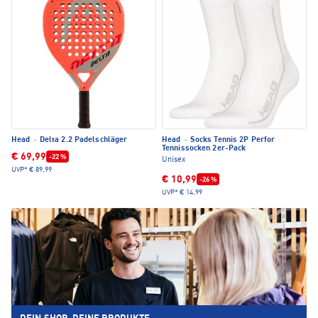
Head
·
Delta 2.2 Padelschläger
Head
·
Socks Tennis 2P Perfor
Tennissocken 2er-Pack
€ 69,99
-22 %
Unisex
UVP*
€ 89,99
€ 10,99
-26 %
UVP*
€ 14,99