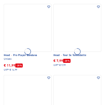
Head
·
Pro Player Bandana
Head
·
Tour 3x Tennisbälle
Unisex
€ 7,99
-20 %
€ 11,99
UVP*
€ 9,99
-20 %
UVP*
€ 14,99