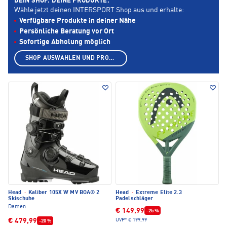
DEIN SHOP. DEINE PRODUKTE.
Wähle jetzt deinen INTERSPORT Shop aus und erhalte:
Verfügbare Produkte in deiner Nähe
Persönliche Beratung vor Ort
Sofortige Abholung möglich
SHOP AUSWÄHLEN UND PRODUKTE ANZEIGEN
Head
·
Kaliber 105X W MV BOA® 2
Head
·
Extreme Elite 2.3
Skischuhe
Padelschläger
Damen
€ 149,99
-25 %
€ 479,99
UVP*
€ 199,99
-20 %