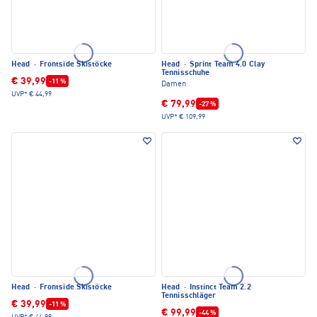
Head
·
Frontside Skistöcke
Head
·
Sprint Team 4.0 Clay
Tennisschuhe
€ 39,99
-11 %
Damen
UVP*
€ 44,99
€ 79,99
-27 %
UVP*
€ 109,99
Head
·
Frontside Skistöcke
Head
·
Instinct Team 2.2
Tennisschläger
€ 39,99
-11 %
€ 99,99
-44 %