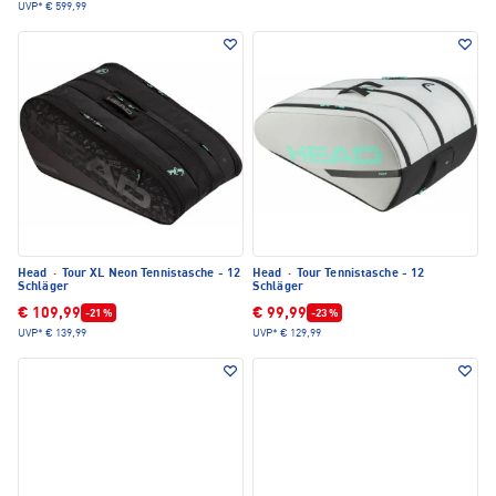
UVP*
€ 599,99
Head
·
Tour XL Neon Tennistasche - 12
Head
·
Tour Tennistasche - 12
Schläger
Schläger
€ 109,99
€ 99,99
-21 %
-23 %
UVP*
€ 139,99
UVP*
€ 129,99