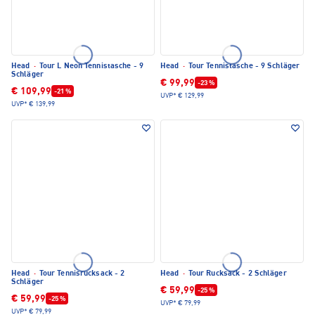
Head
·
Tour L Neon Tennistasche - 9
Head
·
Tour Tennistasche - 9 Schläger
Schläger
€ 99,99
-23 %
€ 109,99
-21 %
UVP*
€ 129,99
UVP*
€ 139,99
Head
·
Tour Tennisrucksack - 2
Head
·
Tour Rucksack - 2 Schläger
Schläger
€ 59,99
-25 %
€ 59,99
-25 %
UVP*
€ 79,99
UVP*
€ 79,99