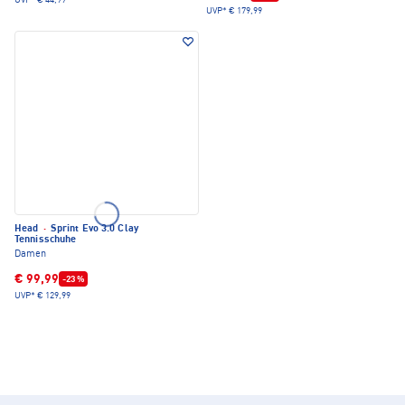
UVP*
€ 44,99
UVP*
€ 179,99
Head
·
Sprint Evo 3.0 Clay
Tennisschuhe
Damen
€ 99,99
-23 %
UVP*
€ 129,99