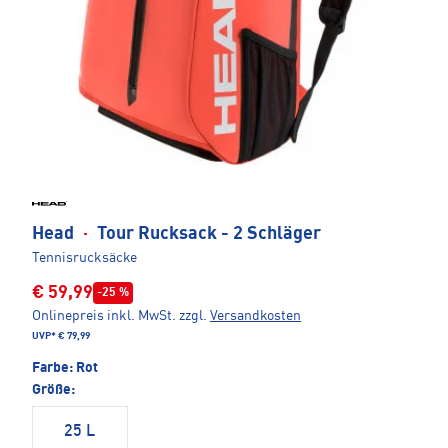
Head
·
Tour Rucksack - 2 Schläger
Tennisrucksäcke
€ 59,99
-25 %
Onlinepreis inkl. MwSt.
zzgl.
Versandkosten
UVP*
€ 79,99
Farbe:
Rot
Größe:
25 L