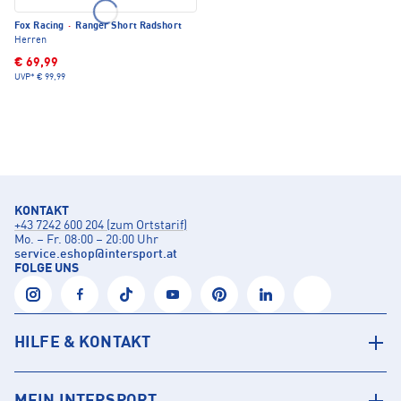
Fox Racing
·
Ranger Short Radshort
Herren
€ 69,99
UVP*
€ 99,99
KONTAKT
+43 7242 600 204 (zum Ortstarif)
Mo. – Fr. 08:00 – 20:00 Uhr
service.eshop
@
intersport.at
FOLGE UNS
HILFE & KONTAKT