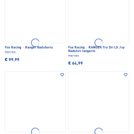
Fox Racing
·
Ranger Radshorts
Fox Racing
·
RANGER Tru Dri LS Jsy
Radshirt langarm
Herren
Herren
€ 99,99
€ 64,99