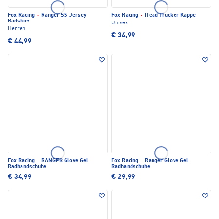
Fox Racing
·
Ranger SS Jersey
Fox Racing
·
Head Trucker Kappe
Radshirt
Unisex
Herren
€ 34,99
€ 44,99
Fox Racing
·
RANGER Glove Gel
Fox Racing
·
Ranger Glove Gel
Radhandschuhe
Radhandschuhe
€ 34,99
€ 29,99