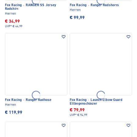
Fox Racing
·
RANGER SS Jersey
Fox Racing
·
Ranger Radshorts
Radshirt
Herren
Herren
€ 99,99
€ 34,99
UVP*
€ 44,99
Fox Racing
·
Ranger Radhose
Fox Racing
·
Launch Elbow Guard
Ellbogenschützer
Herren
€ 79,99
€ 119,99
UVP*
€ 94,99