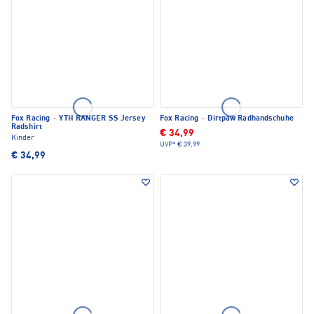
Fox Racing
·
YTH RANGER SS Jersey
Fox Racing
·
Dirtpaw Radhandschuhe
Radshirt
€ 34,99
Kinder
UVP*
€ 39,99
€ 34,99