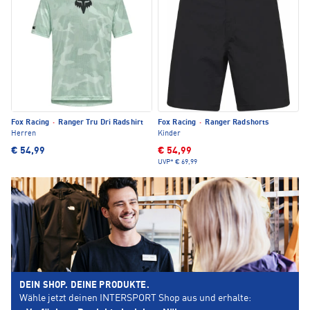
Fox Racing
·
Ranger Tru Dri Radshirt
Fox Racing
·
Ranger Radshorts
Herren
Kinder
€ 54,99
€ 54,99
UVP*
€ 69,99
DEIN SHOP. DEINE PRODUKTE.
Wähle jetzt deinen INTERSPORT Shop aus und erhalte: