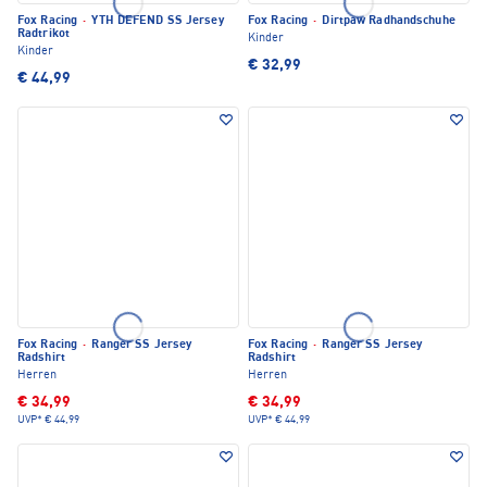
Fox Racing
·
YTH DEFEND SS Jersey
Fox Racing
·
Dirtpaw Radhandschuhe
Radtrikot
Kinder
Kinder
€ 32,99
€ 44,99
Fox Racing
·
Ranger SS Jersey
Fox Racing
·
Ranger SS Jersey
Radshirt
Radshirt
Herren
Herren
€ 34,99
€ 34,99
UVP*
€ 44,99
UVP*
€ 44,99