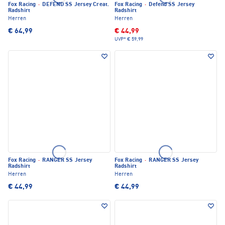
Fox Racing
·
DEFEND SS Jersey Creat.
Fox Racing
·
Defend SS Jersey
Radshirt
Radshirt
Herren
Herren
€ 64,99
€ 44,99
UVP*
€ 59,99
Fox Racing
·
RANGER SS Jersey
Fox Racing
·
RANGER SS Jersey
Radshirt
Radshirt
Herren
Herren
€ 44,99
€ 44,99