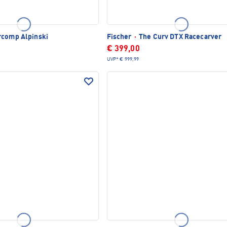
TLICH
comp Alpinski
Fischer
·
The Curv DTX Racecarver
€ 399,00
UVP*
€ 999,99