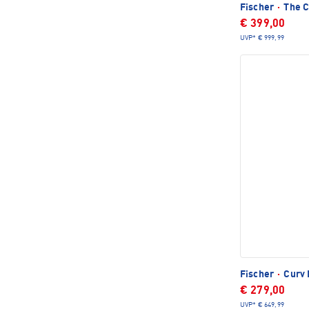
Fischer
·
The C
€ 399,00
UVP*
€ 999,99
Fischer
·
Curv 
€ 279,00
UVP*
€ 649,99