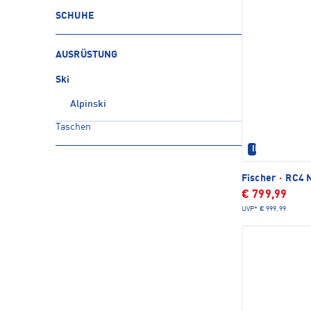
SCHUHE
AUSRÜSTUNG
Ski
Alpinski
Taschen
IM SET ERHÄL
Fischer
·
RC4 N
€ 799,99
UVP*
€ 999,99