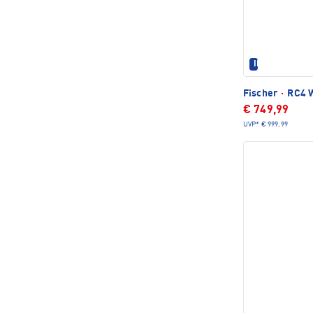
IM SET ERHÄL
Fischer
·
RC4 W
€ 749,99
UVP*
€ 999,99