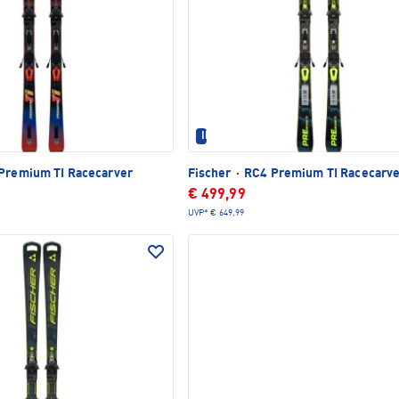
TLICH
IM SET ERHÄLTLICH
Premium TI Racecarver
Fischer
·
RC4 Premium TI Racecarv
€ 499,99
UVP*
€ 649,99