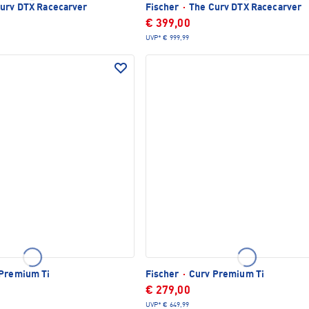
urv DTX Racecarver
Fischer
·
The Curv DTX Racecarver
€ 399,00
UVP*
€ 999,99
Premium Ti
Fischer
·
Curv Premium Ti
€ 279,00
UVP*
€ 649,99