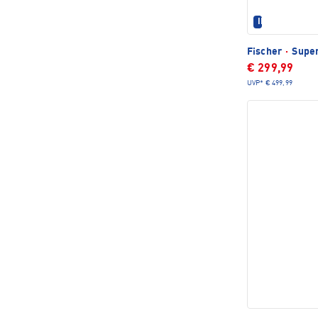
IM SET ERHÄL
Fischer
·
Super
€ 299,99
UVP*
€ 499,99