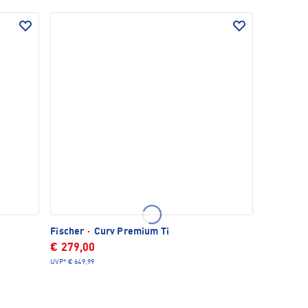
Fischer
·
Curv Premium Ti
€ 279,00
UVP*
€ 649,99