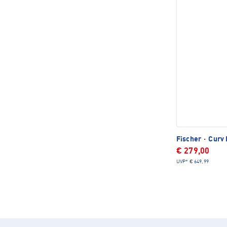
Fischer
·
Curv 
€ 279,00
UVP*
€ 649,99