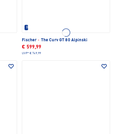
IM SET ERHÄLTLICH
Fischer
·
The Curv GT 80 Alpinski
€ 599,99
UVP*
€ 749,99