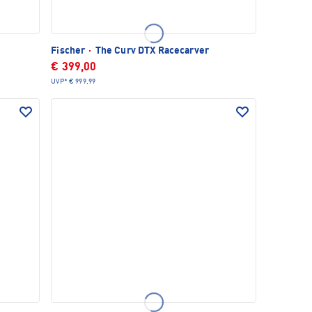
Fischer
·
The Curv DTX Racecarver
€ 399,00
UVP*
€ 999,99