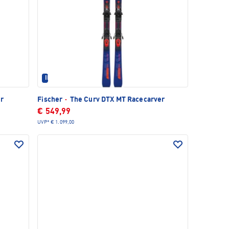
IM SET ERHÄLTLICH
er
Fischer
·
The Curv DTX MT Racecarver
€ 549,99
UVP*
€ 1.099,00