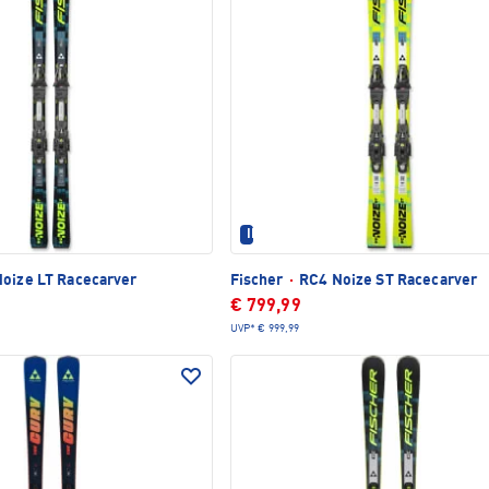
TLICH
IM SET ERHÄLTLICH
oize LT Racecarver
Fischer
·
RC4 Noize ST Racecarver
€ 799,99
UVP*
€ 999,99