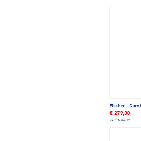
Fischer
·
Curv 
€ 279,00
UVP*
€ 649,99