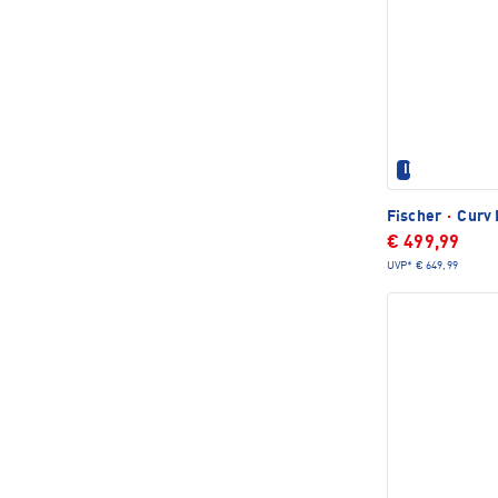
IM SET ERHÄL
Fischer
·
Curv 
€ 499,99
UVP*
€ 649,99