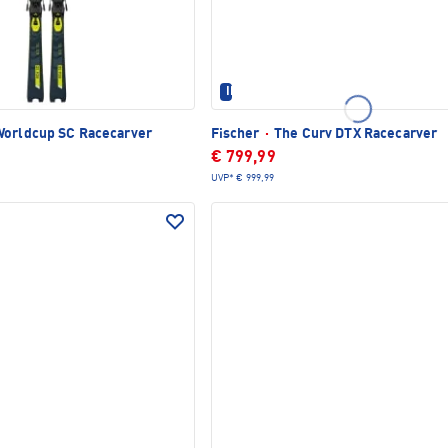
TLICH
IM SET ERHÄLTLICH
orldcup SC Racecarver
Fischer
·
The Curv DTX Racecarver
€ 799,99
UVP*
€ 999,99