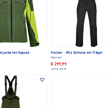
kijacke mit Kapuze
Fischer
·
RC4 Skihose mit Träger
Herren
€ 299,99
UVP*
€ 399,99