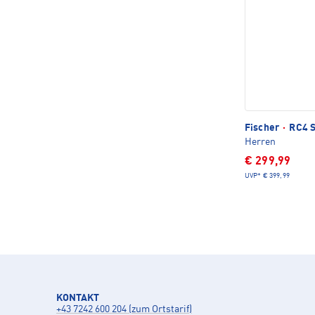
Fischer
·
RC4 S
Herren
€ 299,99
UVP*
€ 399,99
KONTAKT
+43 7242 600 204 (zum Ortstarif)