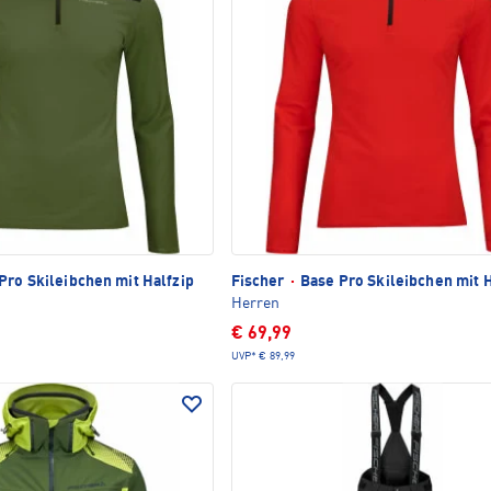
Pro Skileibchen mit Halfzip
Fischer
·
Base Pro Skileibchen mit H
Herren
€ 69,99
UVP*
€ 89,99