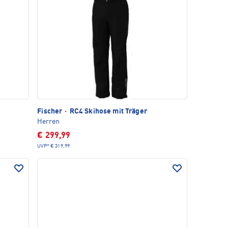
Fischer
·
RC4 Skihose mit Träger
Herren
€ 299,99
UVP*
€ 319,99