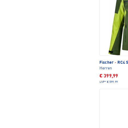
Fischer
·
RC4 S
Herren
€ 399,99
UVP*
€ 599,99