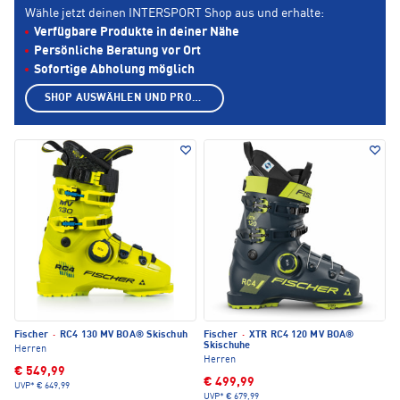
Wähle jetzt deinen INTERSPORT Shop aus und erhalte:
Verfügbare Produkte in deiner Nähe
Persönliche Beratung vor Ort
Sofortige Abholung möglich
SHOP AUSWÄHLEN UND PRODUKTE ANZEIGEN
Fischer
·
RC4 130 MV BOA® Skischuh
Fischer
·
XTR RC4 120 MV BOA®
Skischuhe
Herren
Herren
€ 549,99
€ 499,99
UVP*
€ 649,99
UVP*
€ 679,99