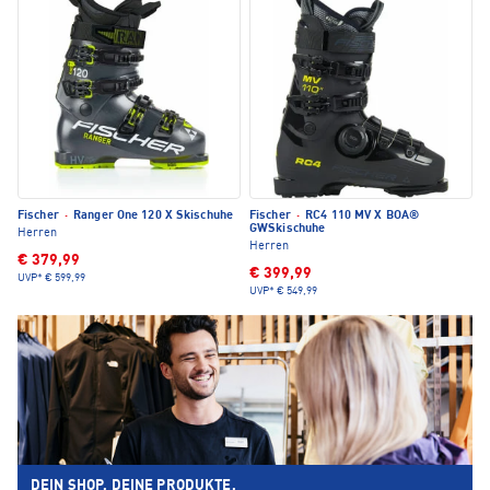
Fischer
·
Ranger One 120 X Skischuhe
Fischer
·
RC4 110 MV X BOA®
GWSkischuhe
Herren
Herren
€ 379,99
€ 399,99
UVP*
€ 599,99
UVP*
€ 549,99
DEIN SHOP. DEINE PRODUKTE.