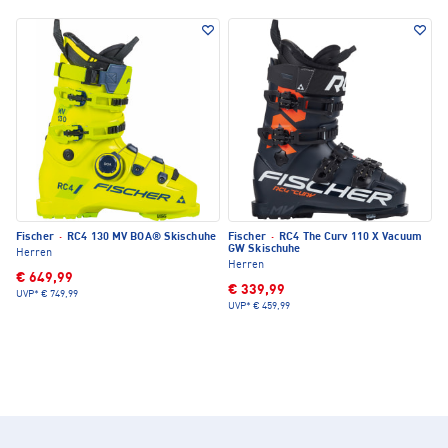
Fischer
·
RC4 130 MV BOA® Skischuhe
Fischer
·
RC4 The Curv 110 X Vacuum
GW Skischuhe
Herren
Herren
€ 649,99
€ 339,99
UVP*
€ 749,99
UVP*
€ 459,99