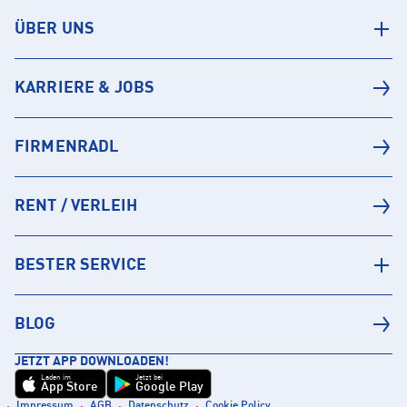
ÜBER UNS
KARRIERE & JOBS
FIRMENRADL
RENT / VERLEIH
BESTER SERVICE
BLOG
JETZT APP DOWNLOADEN!
Laden im
Jetzt bei
App Store
Google Play
Impressum
AGB
Datenschutz
Cookie Policy