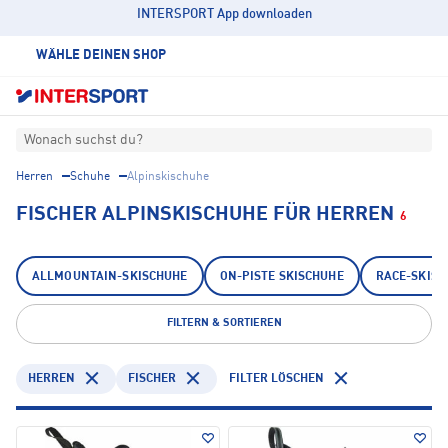
INTERSPORT App downloaden
WÄHLE DEINEN SHOP
Wonach suchst du?
Herren
Schuhe
Alpinskischuhe
FISCHER ALPINSKISCHUHE FÜR HERREN
6
ALLMOUNTAIN-SKISCHUHE
ON-PISTE SKISCHUHE
RACE-SKISC
FILTERN & SORTIEREN
HERREN
FISCHER
FILTER LÖSCHEN