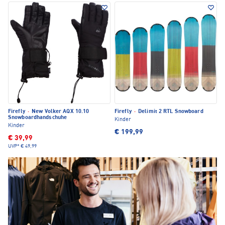
Firefly
·
New Volker AQX 10.10
Firefly
·
Delimit 2 RTL Snowboard
Snowboardhandschuhe
Kinder
Kinder
€ 199,99
€ 39,99
UVP*
€ 49,99