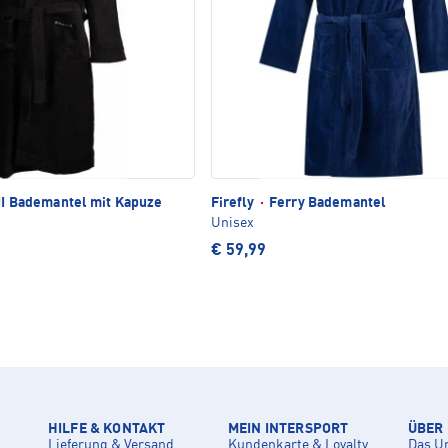
II Bademantel mit Kapuze
Firefly
·
Ferry Bademantel
Unisex
€ 59,99
HILFE & KONTAKT
MEIN INTERSPORT
ÜBER
Lieferung & Versand
Kundenkarte & Loyalty
Das U