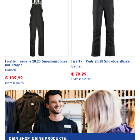
Firefly
·
Serena 20.20 Snowboardhose
Firefly
·
Cedy 20.20 Snowboardhose
mit Träger
Damen
Damen
€ 79,99
€ 139,99
UVP*
€ 169,99
UVP*
€ 189,99
DEIN SHOP. DEINE PRODUKTE.