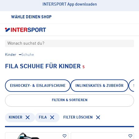
INTERSPORT App downloaden
WÄHLE DEINEN SHOP
Wonach suchst du?
Kinder
Schuhe
FILA SCHUHE FÜR KINDER
5
EISHOCKEY- & EISLAUFSCHUHE
INLINESKATES & ZUBEHÖR
SA
FILTERN & SORTIEREN
KINDER
FILA
FILTER LÖSCHEN