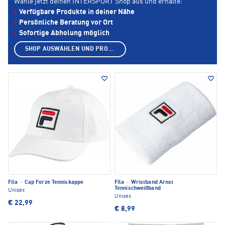
Wähle jetzt deinen INTERSPORT Shop aus und erhalte:
Verfügbare Produkte in deiner Nähe
Persönliche Beratung vor Ort
Sofortige Abholung möglich
SHOP AUSWÄHLEN UND PRODUKTE ANZEIGEN
Fila
·
Cap Forze Tenniskappe
Fila
·
Wristband Arnst
Tennischweißband
Unisex
Unisex
€ 22,99
€ 8,99