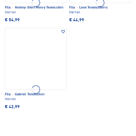
Fila
·
Henley-Shirt Henry Tennisshirt
Fila
·
Leon Tennisshorts
Herren
Herren
€ 54,99
€ 44,99
Fila
·
Gabriel Tennisshirt
Herren
€ 42,99