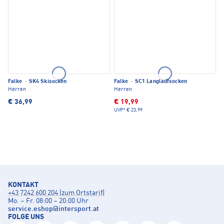
Falke
·
SK4 Skisocken
Falke
·
SC1 Langlaufsocken
Herren
Herren
€ 36,99
€ 19,99
UVP*
€ 23,99
KONTAKT
+43 7242 600 204 (zum Ortstarif)
Mo. – Fr. 08:00 – 20:00 Uhr
service.eshop
@
intersport.at
FOLGE UNS