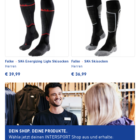
Falke
·
SK4 Energizing Light Skisocken
Falke
·
SK4 Skisocken
Herren
Herren
€ 39,99
€ 36,99
DEIN SHOP. DEINE PRODUKTE.
Wähle jetzt deinen INTERSPORT Shop aus und erhalte: