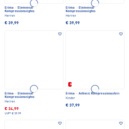
Erima
·
Elemental
Erima
·
Elemental
Kompressionstights
Kompressionstights
Herren
Herren
€ 39,99
€ 39,99
Neu
Erima
·
Elemental
Erima
·
Athletic Kompressionsshirt
Kompressionstights
Kinder
Herren
€ 37,99
€ 34,99
UVP*
€ 39,99