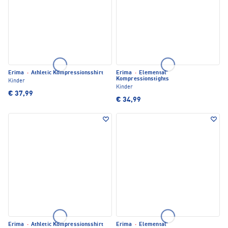
Erima
·
Athletic Kompressionsshirt
Erima
·
Elemental
Kompressionstights
Kinder
Kinder
€ 37,99
€ 34,99
Erima
·
Athletic Kompressionsshirt
Erima
·
Elemental