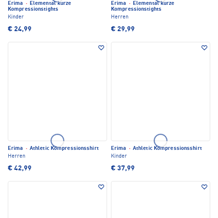
Erima
·
Elemental kurze
Erima
·
Elemental kurze
Kompressionstights
Kompressionstights
Kinder
Herren
€ 24,99
€ 29,99
Erima
·
Athletic Kompressionsshirt
Erima
·
Athletic Kompressionsshirt
Herren
Kinder
€ 42,99
€ 37,99