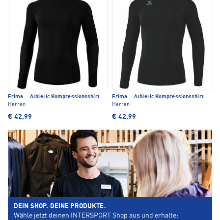
Erima
·
Athletic Kompressionsshirt
Erima
·
Athletic Kompressionsshirt
Herren
Herren
€ 42,99
€ 42,99
DEIN SHOP. DEINE PRODUKTE.
Wähle jetzt deinen INTERSPORT Shop aus und erhalte: