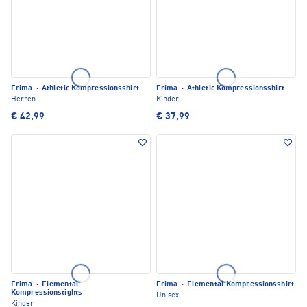
Erima
·
Athletic Kompressionsshirt
Erima
·
Athletic Kompressionsshirt
Herren
Kinder
€ 42,99
€ 37,99
Erima
·
Elemental
Erima
·
Elemental Kompressionsshirt
Kompressionstights
Unisex
Kinder