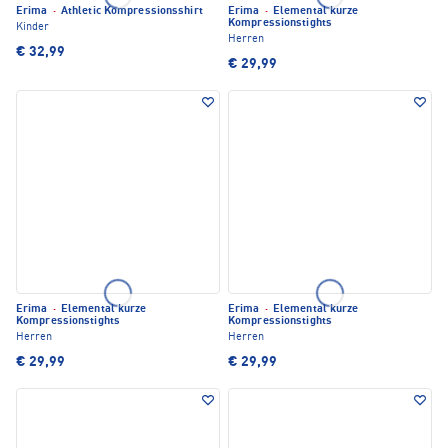
Erima
·
Athletic Kompressionsshirt
Erima
·
Elemental kurze
Kompressionstights
Kinder
Herren
€ 32,99
€ 29,99
Erima
·
Elemental kurze
Erima
·
Elemental kurze
Kompressionstights
Kompressionstights
Herren
Herren
€ 29,99
€ 29,99