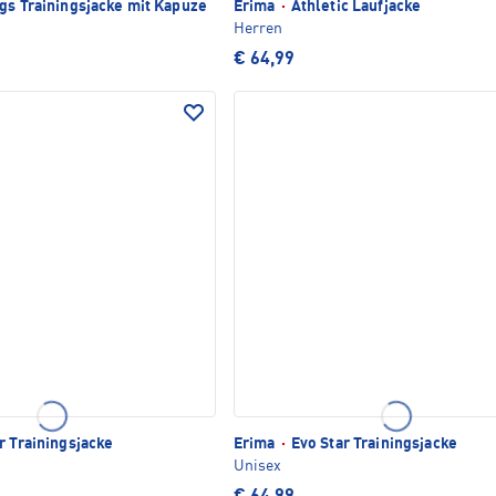
gs Trainingsjacke mit Kapuze
Erima
·
Athletic Laufjacke
Herren
€ 64,99
r Trainingsjacke
Erima
·
Evo Star Trainingsjacke
Unisex