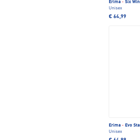
Erima
·
Six Win
Unisex
€ 64,99
Erima
·
Evo Sta
Unisex