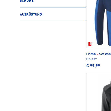
SCHUHE
AUSRÜSTUNG
Neu
Erima
·
Six Win
Unisex
€ 99,99