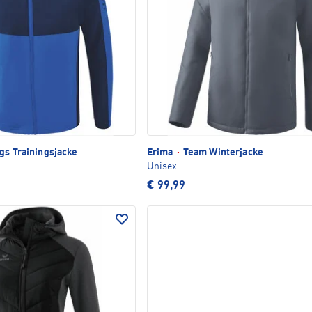
gs Trainingsjacke
Erima
·
Team Winterjacke
Unisex
€ 99,99