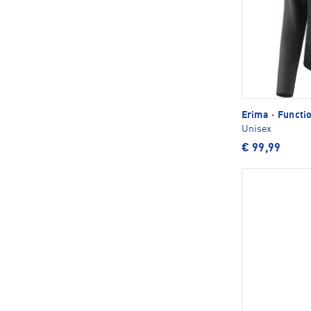
Erima
·
Functio
Unisex
€ 99,99