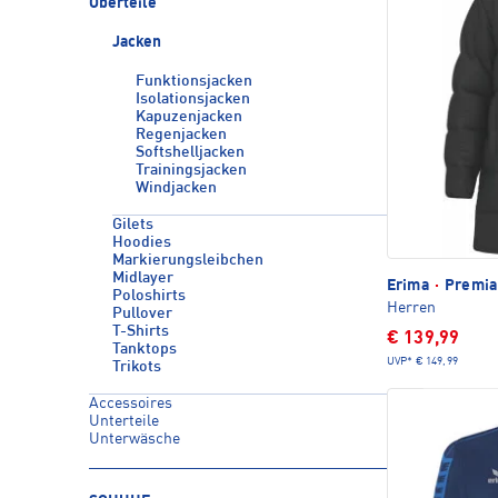
Oberteile
Jacken
Funktionsjacken
Isolationsjacken
Kapuzenjacken
Regenjacken
Softshelljacken
Trainingsjacken
Windjacken
Gilets
Hoodies
Markierungsleibchen
Midlayer
Erima
·
Premia
Poloshirts
Herren
Pullover
T-Shirts
€ 139,99
Tanktops
UVP*
€ 149,99
Trikots
Accessoires
Unterteile
Unterwäsche