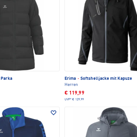
 Parka
Erima
·
Softshelljacke mit Kapuze
Herren
€ 119,99
UVP*
€ 129,99