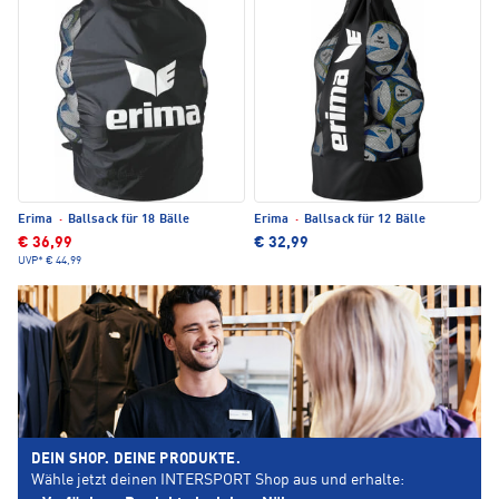
Erima
·
Ballsack für 18 Bälle
Erima
·
Ballsack für 12 Bälle
€ 36,99
€ 32,99
UVP*
€ 44,99
DEIN SHOP. DEINE PRODUKTE.
Wähle jetzt deinen INTERSPORT Shop aus und erhalte: