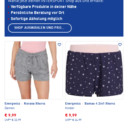
Wähle jetzt deinen INTERSPORT Shop aus und erhalte:
Verfügbare Produkte in deiner Nähe
Persönliche Beratung vor Ort
Sofortige Abholung möglich
SHOP AUSWÄHLEN UND PRODUKTE ANZEIGEN
Energetics
·
Korana Shorts
Energetics
·
Bamas 4 2in1 Shorts
Damen
Kinder
€ 9,99
€ 9,99
UVP*
€ 22,99
UVP*
€ 24,99