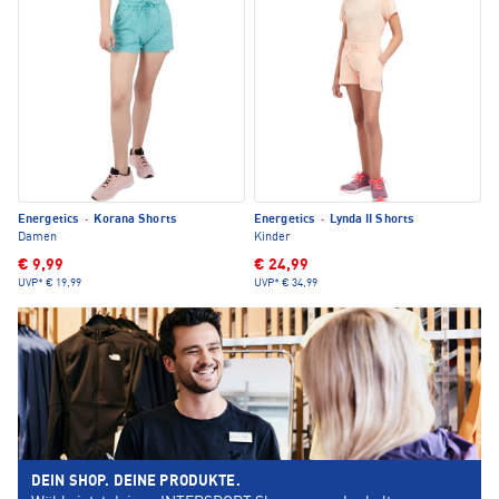
Energetics
·
Korana Shorts
Energetics
·
Lynda II Shorts
Damen
Kinder
€ 9,99
€ 24,99
UVP*
€ 19,99
UVP*
€ 34,99
DEIN SHOP. DEINE PRODUKTE.