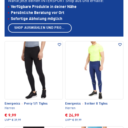
Wähle jetzt deinen INTERSPORT Shop aus und erhalte:
Verfügbare Produkte in deiner Nähe
Persönliche Beratung vor Ort
Sofortige Abholung möglich
SHOP AUSWÄHLEN UND PRODUKTE ANZEIGEN
Energetics
·
Percy 1/1 Tights
Energetics
·
Striker II Tights
Herren
Herren
€ 9,99
€ 24,99
UVP*
€ 39,99
UVP*
€ 59,99