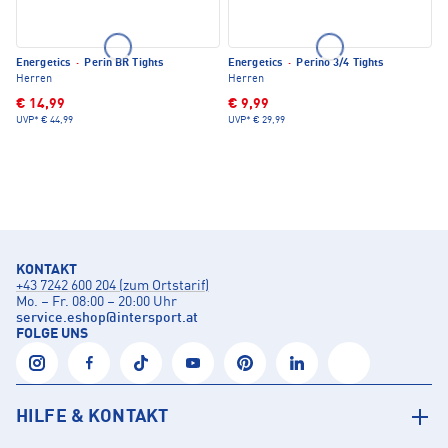
Energetics
·
Perin BR Tights
Energetics
·
Perino 3/4 Tights
Herren
Herren
€ 14,99
€ 9,99
UVP*
€ 44,99
UVP*
€ 29,99
KONTAKT
+43 7242 600 204 (zum Ortstarif)
Mo. – Fr. 08:00 – 20:00 Uhr
service.eshop
@
intersport.at
FOLGE UNS
HILFE & KONTAKT