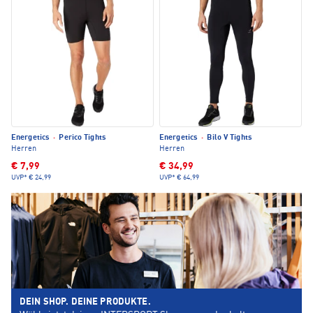
Energetics
·
Perico Tights
Energetics
·
Bilo V Tights
Herren
Herren
€ 7,99
€ 34,99
UVP*
€ 24,99
UVP*
€ 64,99
DEIN SHOP. DEINE PRODUKTE.