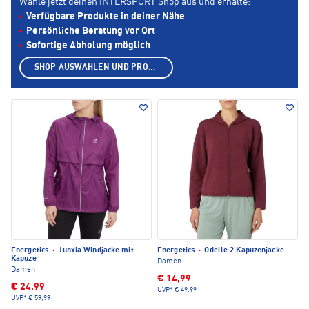
Wähle jetzt deinen INTERSPORT Shop aus und erhalte:
Verfügbare Produkte in deiner Nähe
Persönliche Beratung vor Ort
Sofortige Abholung möglich
SHOP AUSWÄHLEN UND PRODUKTE ANZEIGEN
Energetics
·
Junxia Windjacke mit
Energetics
·
Odelle 2 Kapuzenjacke
Kapuze
Damen
Damen
€ 14,99
€ 24,99
UVP*
€ 49,99
UVP*
€ 59,99