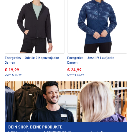
Energetics
·
Odelle 2 Kapuzenjacke
Energetics
·
Jessi IV Laufjacke
Damen
Damen
€ 19,99
€ 24,99
UVP*
€ 44,99
UVP*
€ 64,99
DEIN SHOP. DEINE PRODUKTE.