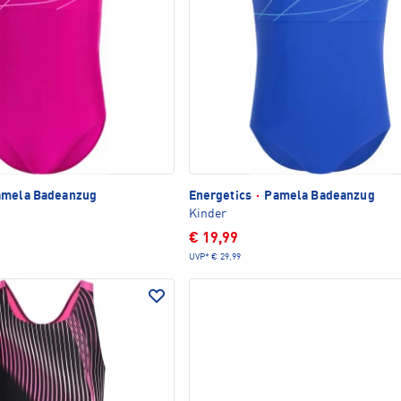
mela Badeanzug
Energetics
·
Pamela Badeanzug
Kinder
€ 19,99
UVP*
€ 29,99