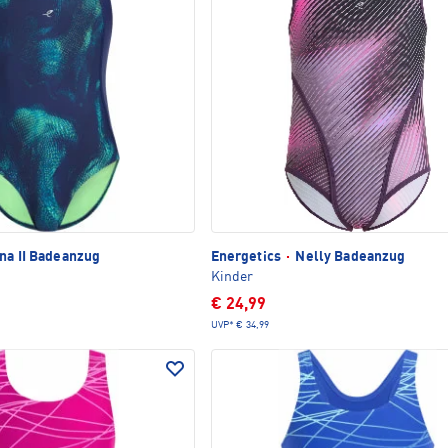
na II Badeanzug
Energetics
·
Nelly Badeanzug
Kinder
€ 24,99
UVP*
€ 34,99