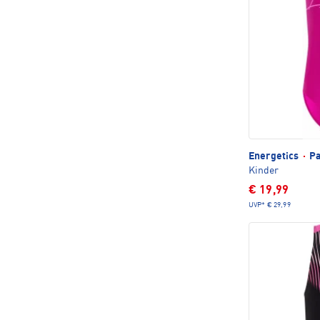
Energetics
·
Pa
Kinder
€ 19,99
UVP*
€ 29,99