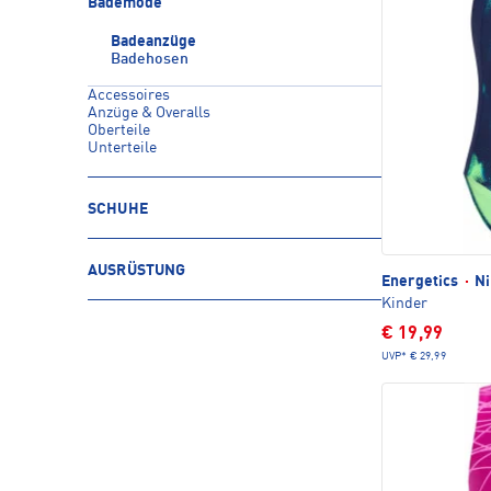
Bademode
Badeanzüge
Badehosen
Accessoires
Anzüge & Overalls
Oberteile
Unterteile
SCHUHE
AUSRÜSTUNG
Energetics
·
Ni
Kinder
€ 19,99
UVP*
€ 29,99