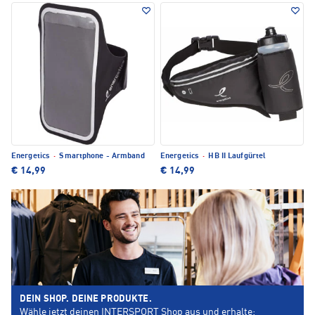
Energetics
·
Smartphone - Armband
Energetics
·
HB II Laufgürtel
€ 14,99
€ 14,99
DEIN SHOP. DEINE PRODUKTE.
Wähle jetzt deinen INTERSPORT Shop aus und erhalte: