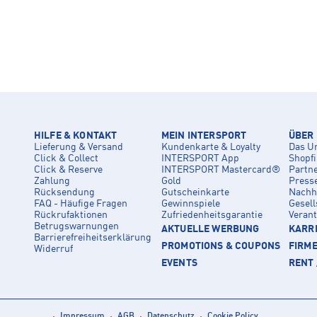
HILFE & KONTAKT
MEIN INTERSPORT
ÜBER
Lieferung & Versand
Kundenkarte & Loyalty
Das U
Click & Collect
INTERSPORT App
Shopf
Click & Reserve
INTERSPORT Mastercard®
Partn
Zahlung
Gold
Press
Rücksendung
Gutscheinkarte
Nachha
FAQ - Häufige Fragen
Gewinnspiele
Gesell
Rückrufaktionen
Zufriedenheitsgarantie
Veran
Betrugswarnungen
AKTUELLE WERBUNG
KARRI
Barrierefreiheitserklärung
PROMOTIONS & COUPONS
FIRM
Widerruf
EVENTS
RENT 
Impressum
AGB
Datenschutz
Cookie Policy