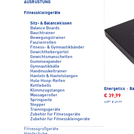
AUSRÜSTUNG
Fitnesskleingeräte
Sitz- & Balancekissen
Balance Boards
Bauchtrainer
Bewegungstrainer
Faszienrollen
Fitness- & Gymnastikbänder
Gewichthebergürtel
Gewichtsmanschetten
Gummiexpander
Gymnastikbälle
Handmuskeltrainer
Hanteln & Hantelstangen
Hula-Hoop-Reifen
Kettlebells
Energetics
·
Ba
Klimmzugstangen
Massageroller
€ 39,99
Springseile
UVP*
€ 49,99
Stepper
Trainingsgeräte
Zubehör für Fitnessgeräte
Zubehör für Fitnesskleingeräte
Fitnessgroßgeräte
Handschuhe