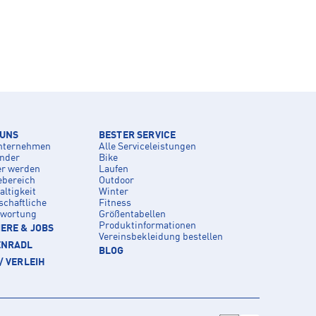
 UNS
BESTER SERVICE
nternehmen
Alle Serviceleistungen
inder
Bike
er werden
Laufen
ebereich
Outdoor
ltigkeit
Winter
schaftliche
Fitness
twortung
Größentabellen
Produktinformationen
ERE & JOBS
Vereinsbekleidung bestellen
ENRADL
BLOG
/ VERLEIH