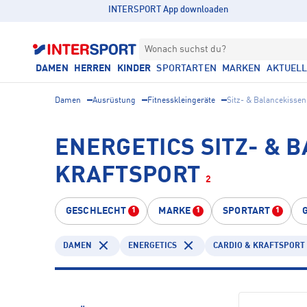
INTERSPORT App downloaden
Wonach suchst du?
DAMEN
HERREN
KINDER
SPORTARTEN
MARKEN
AKTUEL
Damen
Ausrüstung
Fitnesskleingeräte
Sitz- & Balancekissen
ENERGETICS SITZ- & 
KRAFTSPORT
2
GESCHLECHT
MARKE
SPORTART
1
1
1
DAMEN
ENERGETICS
CARDIO & KRAFTSPORT