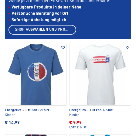
Wähle jetzt deinen INTERSPORT Shop aus und erhalte:
Verfügbare Produkte in deiner Nähe
Persönliche Beratung vor Ort
Sofortige Abholung möglich
SHOP AUSWÄHLEN UND PRODUKTE ANZEIGEN
Energetics
·
EM Fan T-Shirt
Energetics
·
EM Fan T-Shirt
Kinder
Kinder
€ 14,99
€ 9,99
UVP*
€ 14,99