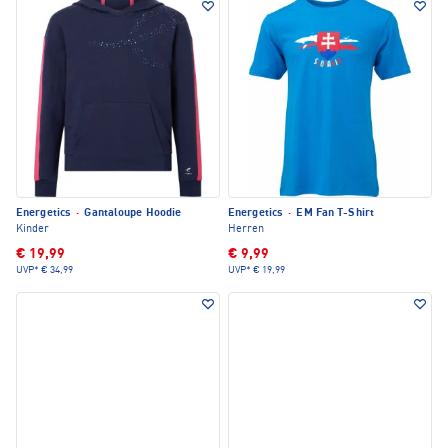
Energetics
·
Gantaloupe Hoodie
Energetics
·
EM Fan T-Shirt
Kinder
Herren
€ 19,99
€ 9,99
UVP*
€ 34,99
UVP*
€ 19,99