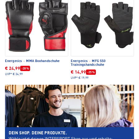
Energetics
·
MMA Boxhandschuhe
Energetics
·
MFG 550
Trainingshandschuhe
€ 24,99
-28 %
€ 14,99
-25 %
UVP*
€ 34,99
UVP*
€ 19,99
DEIN SHOP. DEINE PRODUKTE.