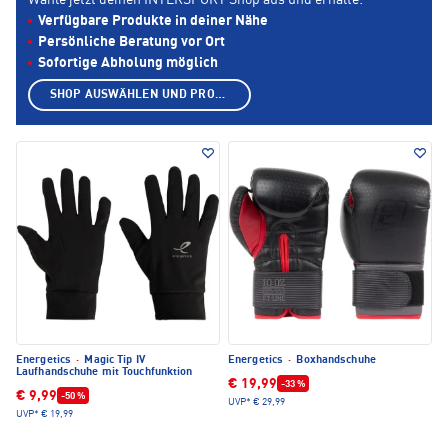
Wähle jetzt deinen INTERSPORT Shop aus und erhalte:
Verfügbare Produkte in deiner Nähe
Persönliche Beratung vor Ort
Sofortige Abholung möglich
SHOP AUSWÄHLEN UND PRODUKTE ANZEIGEN
Energetics
·
Magic Tip IV
Energetics
·
Boxhandschuhe
Laufhandschuhe mit Touchfunktion
€ 19,99
-33 %
€ 9,99
-50 %
UVP*
€ 29,99
UVP*
€ 19,99