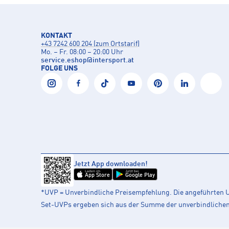
KONTAKT
+43 7242 600 204 (zum Ortstarif)
Mo. – Fr. 08:00 – 20:00 Uhr
service.eshop
@
intersport.at
FOLGE UNS
Jetzt App downloaden!
Laden im
Jetzt bei
App Store
Google Play
*UVP = Unverbindliche Preisempfehlung. Die angeführten UV
Set-UVPs ergeben sich aus der Summe der unverbindlichen L