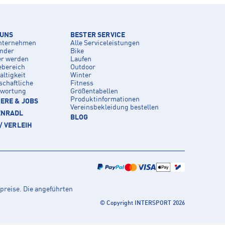
 UNS
BESTER SERVICE
nternehmen
Alle Serviceleistungen
inder
Bike
er werden
Laufen
ebereich
Outdoor
ltigkeit
Winter
schaftliche
Fitness
twortung
Größentabellen
Produktinformationen
ERE & JOBS
Vereinsbekleidung bestellen
ENRADL
BLOG
/ VERLEIH
preise. Die angeführten
© Copyright INTERSPORT 2026