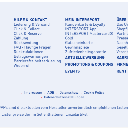
HILFE & KONTAKT
MEIN INTERSPORT
ÜBER
Lieferung & Versand
Kundenkarte & Loyalty
Das U
Click & Collect
INTERSPORT App
Shopf
Click & Reserve
INTERSPORT Mastercard®
Partn
Zahlung
Gold
Press
Rücksendung
Gutscheinkarte
Nachha
FAQ - Häufige Fragen
Gewinnspiele
Gesell
Rückrufaktionen
Zufriedenheitsgarantie
Veran
Betrugswarnungen
AKTUELLE WERBUNG
KARRI
Barrierefreiheitserklärung
PROMOTIONS & COUPONS
FIRM
Widerruf
EVENTS
RENT 
Impressum
AGB
Datenschutz
Cookie Policy
Datenschutzeinstellungen
Ps sind die aktuellen vom Hersteller unverbindlich empfohlenen Listen
istenpreise der im Set enthaltenen Einzelartikel.