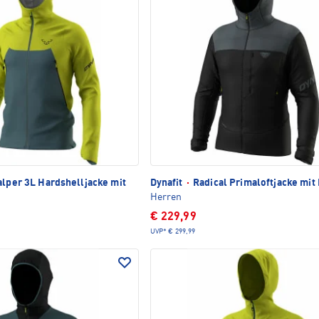
lper 3L Hardshelljacke mit
Dynafit
·
Radical Primaloftjacke mit
Herren
€ 229,99
UVP*
€ 299,99