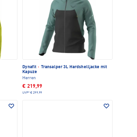
Dynafit
·
Transalper 3L Hardshelljacke mit
Kapuze
Herren
€ 219,99
UVP*
€ 299,99