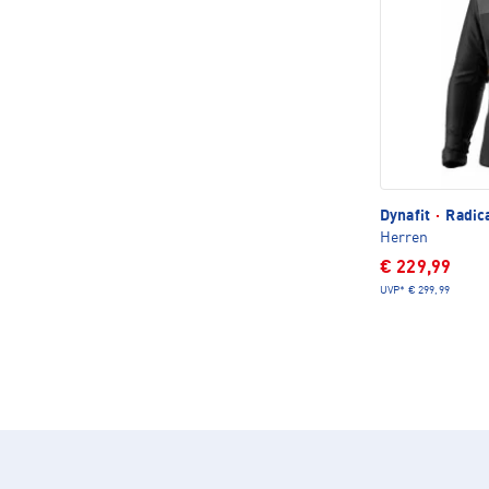
Dynafit
·
Radica
Herren
€ 229,99
UVP*
€ 299,99