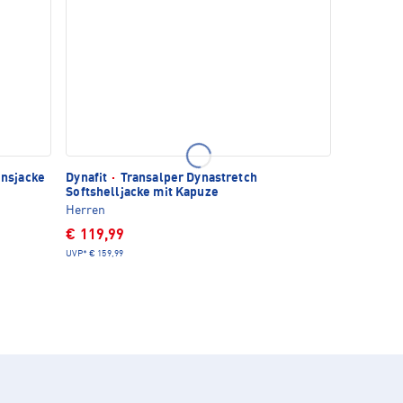
onsjacke
Dynafit
·
Transalper Dynastretch
Softshelljacke mit Kapuze
Herren
€ 119,99
UVP*
€ 159,99