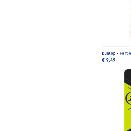
Dunlop
·
Fort A
€ 9,49