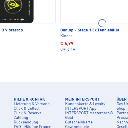
 D Vibrastop
Dunlop
·
Stage 1 3x Tennisbälle
Kinder
€ 6,99
UVP*
€ 7,99
HILFE & KONTAKT
MEIN INTERSPORT
ÜBER
Lieferung & Versand
Kundenkarte & Loyalty
Das U
Click & Collect
INTERSPORT App
Shopf
Click & Reserve
INTERSPORT Mastercard®
Partn
Zahlung
Gold
Press
Rücksendung
Gutscheinkarte
Nachha
FAQ - Häufige Fragen
Gewinnspiele
Gesell