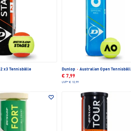
2 x3 Tennisbälle
Dunlop
·
Australian Open Tennisbäl
€ 7,99
UVP*
€ 10,99