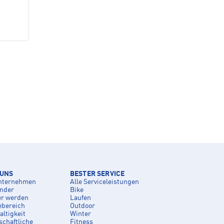
 UNS
BESTER SERVICE
nternehmen
Alle Serviceleistungen
inder
Bike
er werden
Laufen
ebereich
Outdoor
ltigkeit
Winter
schaftliche
Fitness