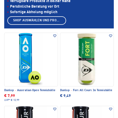
Verfügbare Produkte in deiner Nähe
Persönliche Beratung vor Ort
Sofortige Abholung möglich
SHOP AUSWÄHLEN UND PRODUKTE ANZEIGEN
Dunlop
·
Australian Open Tennisbälle
Dunlop
·
Fort All Court 3x Tennisbälle
€ 7,99
€ 9,49
UVP*
€ 10,99