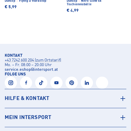
Dunlop
·
Flying D Vibrastop
Dunlop
·
Nitro Glow 6x
Tischtennisbälle
€ 5,99
€ 4,99
KONTAKT
+43 7242 600 204 (zum Ortstarif)
Mo. – Fr. 08:00 – 20:00 Uhr
service.eshop
@
intersport.at
FOLGE UNS
HILFE & KONTAKT
MEIN INTERSPORT