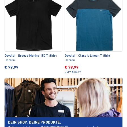
Devold
·
Breeze Merino 150 T-Shirt
Devold
·
Classic Linear T-Shirt
Herren
Herren
€ 79,99
€ 79,99
UVP*
€ 89,99
DEIN SHOP. DEINE PRODUKTE.