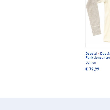
Devold
·
Duo A
Funktionsunte
Damen
€ 79,99