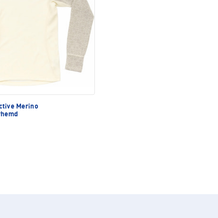
ctive Merino
rhemd