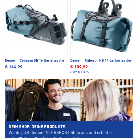
Deuter
·
Cabezon SB 16 Satteltasche
Deuter
·
Cabezon HB 14 Lenkertasche
€ 144,99
€ 109,99
UVP*
€ 114,99
DEIN SHOP. DEINE PRODUKTE.
Wähle jetzt deinen INTERSPORT Shop aus und erhalte: