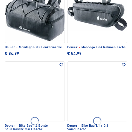
Deuter
·
Mondego HB 8 Lenkertasche
Deuter
·
Mondego FB 4 Rahmentasche
€ 84,99
€ 54,99
Deuter
·
Bike Bag 1.2 Bottle
Deuter
·
Bike Bag 1.1 + 0.3
Satteltasche mit Flasche
Satteltasche