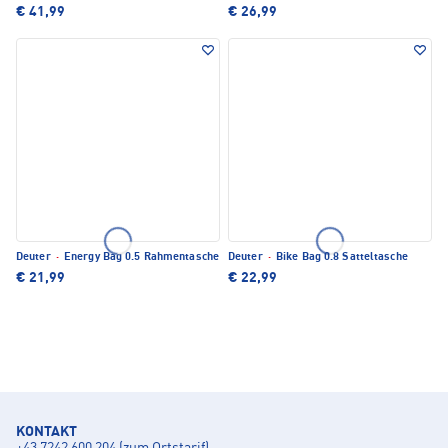
€ 41,99
€ 26,99
Deuter
·
Energy Bag 0.5 Rahmentasche
Deuter
·
Bike Bag 0.8 Satteltasche
€ 21,99
€ 22,99
KONTAKT