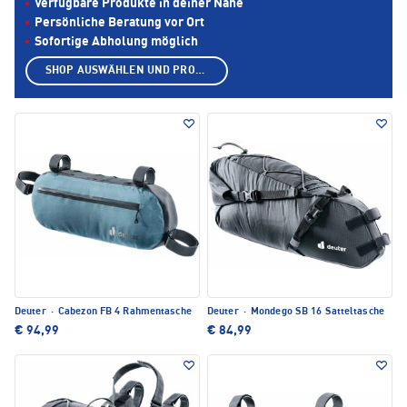
Verfügbare Produkte in deiner Nähe
Persönliche Beratung vor Ort
Sofortige Abholung möglich
SHOP AUSWÄHLEN UND PRODUKTE ANZEIGEN
Deuter
·
Cabezon FB 4 Rahmentasche
Deuter
·
Mondego SB 16 Satteltasche
€ 94,99
€ 84,99