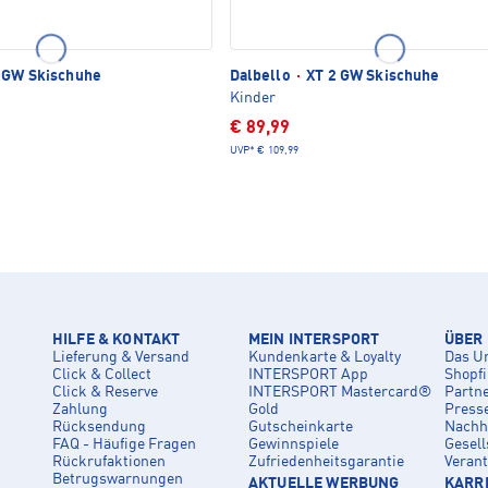
 GW Skischuhe
Dalbello
·
XT 2 GW Skischuhe
Kinder
€ 89,99
UVP*
€ 109,99
HILFE & KONTAKT
MEIN INTERSPORT
ÜBER
Lieferung & Versand
Kundenkarte & Loyalty
Das U
Click & Collect
INTERSPORT App
Shopf
Click & Reserve
INTERSPORT Mastercard®
Partn
Zahlung
Gold
Press
Rücksendung
Gutscheinkarte
Nachha
FAQ - Häufige Fragen
Gewinnspiele
Gesell
Rückrufaktionen
Zufriedenheitsgarantie
Veran
Betrugswarnungen
AKTUELLE WERBUNG
KARRI