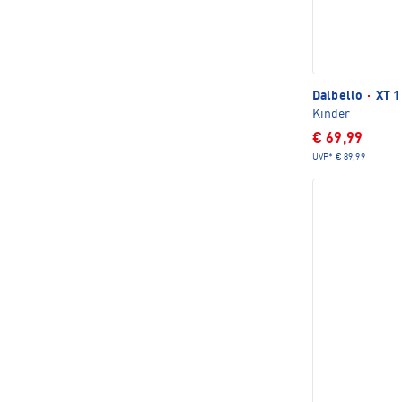
Dalbello
·
XT 1
Kinder
€ 69,99
UVP*
€ 89,99