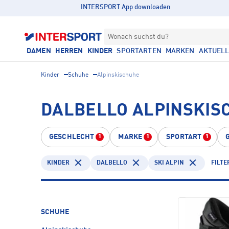
INTERSPORT App downloaden
Wonach suchst du?
DAMEN
HERREN
KINDER
SPORTARTEN
MARKEN
AKTUEL
Kinder
Schuhe
Alpinskischuhe
DALBELLO ALPINSKISC
GESCHLECHT
MARKE
SPORTART
1
1
1
KINDER
DALBELLO
SKI ALPIN
FILTE
SCHUHE