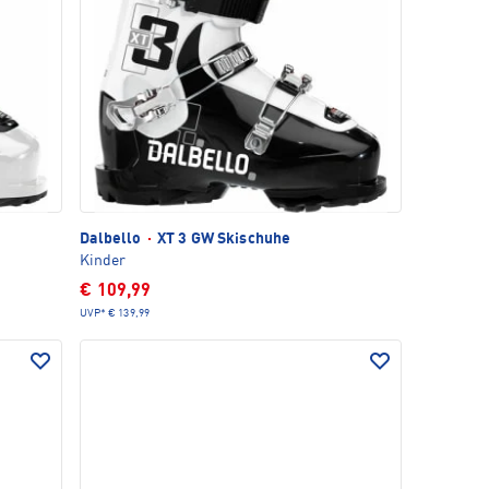
Dalbello
·
XT 3 GW Skischuhe
Kinder
€ 109,99
UVP*
€ 139,99