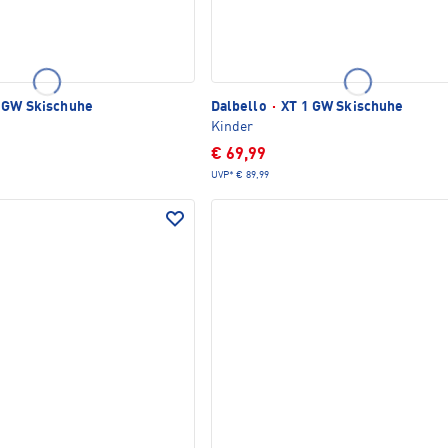
 GW Skischuhe
Dalbello
·
XT 1 GW Skischuhe
Kinder
€ 69,99
UVP*
€ 89,99