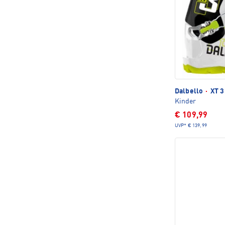
Dalbello
·
XT 3
Kinder
€ 109,99
UVP*
€ 139,99