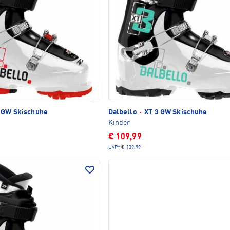
 GW Skischuhe
Dalbello
·
XT 3 GW Skischuhe
Kinder
€ 109,99
UVP*
€ 139,99