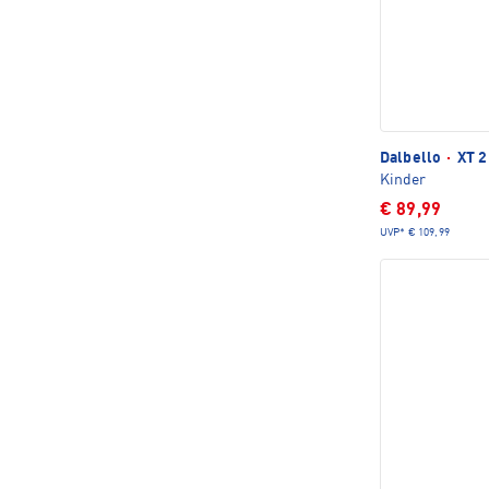
Dalbello
·
XT 2
Kinder
€ 89,99
UVP*
€ 109,99