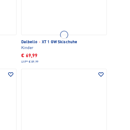
Dalbello
·
XT 1 GW Skischuhe
Kinder
€ 69,99
UVP*
€ 89,99