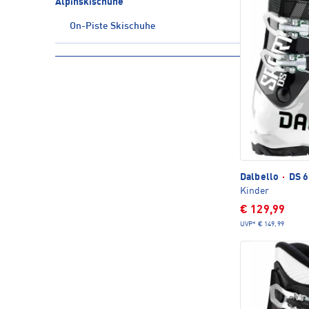
Alpinskischuhe
On-Piste Skischuhe
Dalbello
·
DS 6
Kinder
€ 129,99
UVP*
€ 149,99