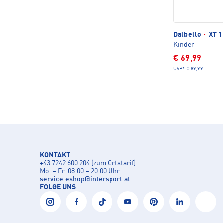
Dalbello
·
XT 1
Kinder
€ 69,99
UVP*
€ 89,99
KONTAKT
+43 7242 600 204 (zum Ortstarif)
Mo. – Fr. 08:00 – 20:00 Uhr
service.eshop
@
intersport.at
FOLGE UNS