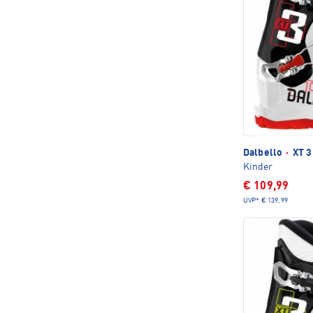
Dalbello
·
XT 3
Kinder
€ 109,99
UVP*
€ 139,99