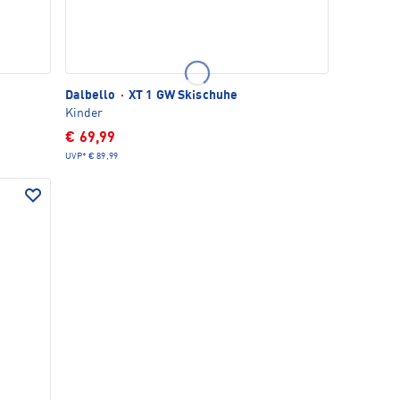
Dalbello
·
XT 1 GW Skischuhe
Kinder
€ 69,99
UVP*
€ 89,99