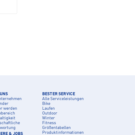
 UNS
BESTER SERVICE
nternehmen
Alle Serviceleistungen
inder
Bike
er werden
Laufen
ebereich
Outdoor
ltigkeit
Winter
schaftliche
Fitness
twortung
Größentabellen
Produktinformationen
ERE & JOBS