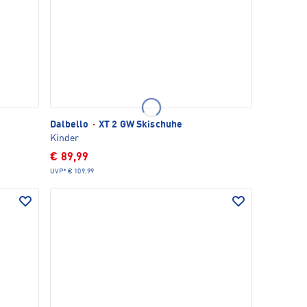
Dalbello
·
XT 2 GW Skischuhe
Kinder
€ 89,99
UVP*
€ 109,99