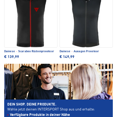
Dainese
·
Scarabeo Rückenprotektor
Dainese
·
Auxagon Protektor
€ 139,99
€ 149,99
DEIN SHOP. DEINE PRODUKTE.
Wähle jetzt deinen INTERSPORT Shop aus und erhalte:
Verfügbare Produkte in deiner Nähe