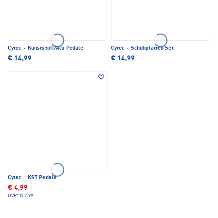
Cytec
·
Kunststoff/Alu Pedale
Cytec
·
Schuhplatten Set
€ 14,99
€ 14,99
Cytec
·
KST Pedale
€ 4,99
UVP*
€ 7,99