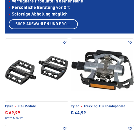
Verfügbare Produkte in deiner Nähe
Persönliche Beratung vor Ort
Sofortige Abholung möglich
SHOP AUSWÄHLEN UND PRODUKTE ANZEIGEN
Cytec
·
Flat Pedale
Cytec
·
Trekking Alu Kombipedale
€ 69,99
€ 44,99
UVP*
€ 74,99