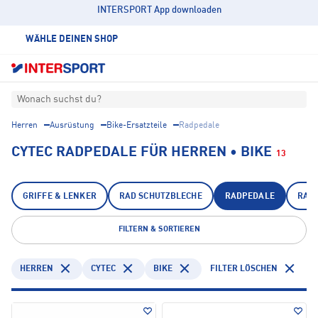
INTERSPORT App downloaden
WÄHLE DEINEN SHOP
Wonach suchst du?
Herren
Ausrüstung
Bike-Ersatzteile
Radpedale
CYTEC RADPEDALE FÜR HERREN • BIKE
13
GRIFFE & LENKER
RAD SCHUTZBLECHE
RADPEDALE
RAD
FILTERN & SORTIEREN
HERREN
CYTEC
BIKE
FILTER LÖSCHEN