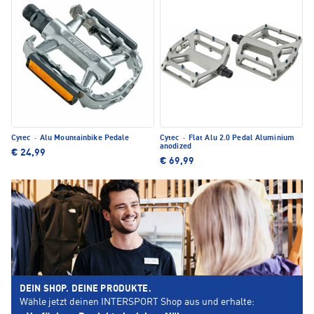
Cytec
·
Alu Mountainbike Pedale
Cytec
·
Flat Alu 2.0 Pedal Aluminium
anodized
€ 24,99
€ 69,99
DEIN SHOP. DEINE PRODUKTE.
Wähle jetzt deinen INTERSPORT Shop aus und erhalte: