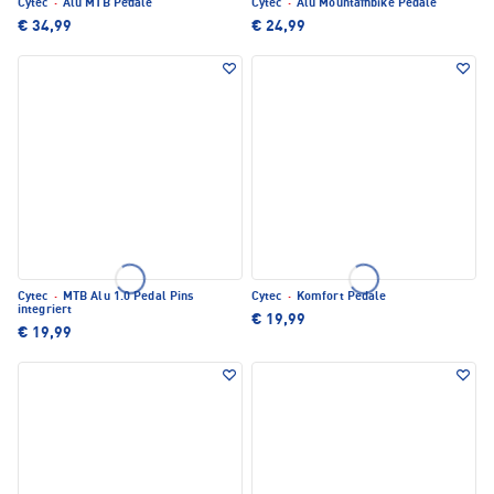
Cytec
·
Alu MTB Pedale
Cytec
·
Alu Mountainbike Pedale
€ 34,99
€ 24,99
Cytec
·
MTB Alu 1.0 Pedal Pins
Cytec
·
Komfort Pedale
integriert
€ 19,99
€ 19,99