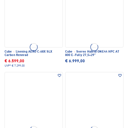
Cube
·
Litening AERO C:68X SLX
Cube
·
Stereo Hybrid ONE44 HPC AT
Carbon Rennrad
800 E-Fully 27,5+29"
€ 6.599,00
€ 6.999,00
UVP*
€ 7.299,00