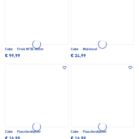
Cube
·
Frisk MTB-Helm
Cube
·
Multitool
€ 99,99
€ 24,99
Cube
·
Flaschenhalter
Cube
·
Flaschenhalter
€ 16,99
€ 16,99