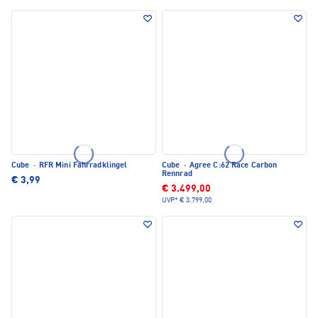
Cube
·
RFR Mini Fahrradklingel
Cube
·
Agree C:62 Race Carbon
Rennrad
€ 3,99
€ 3.499,00
UVP*
€ 3.799,00