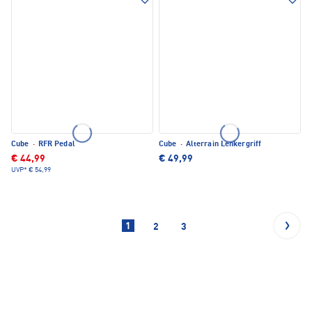
Cube
·
RFR Pedal
Cube
·
Alterrain Lenkergriff
€ 44,99
€ 49,99
UVP*
€ 54,99
1
2
3