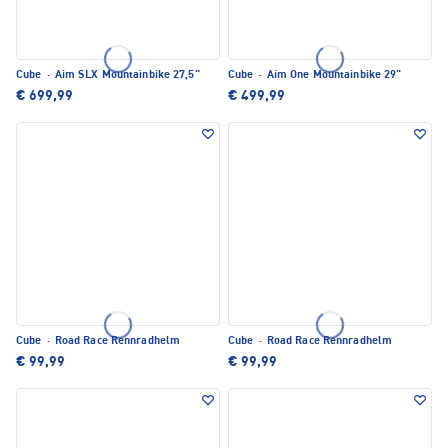
Cube
·
Aim SLX Mountainbike 27,5"
Cube
·
Aim One Mountainbike 29"
€ 699,99
€ 499,99
Cube
·
Road Race Rennradhelm
Cube
·
Road Race Rennradhelm
€ 99,99
€ 99,99