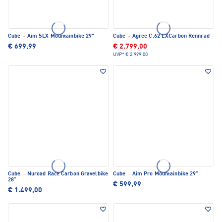
Cube
·
Aim SLX Mountainbike 29"
Cube
·
Agree C:62 EXCarbon Rennrad
€ 699,99
€ 2.799,00
UVP*
€ 2.999,00
Cube
·
Nuroad Race Carbon Gravelbike
Cube
·
Aim Pro Mountainbike 29"
28"
€ 599,99
€ 1.499,00