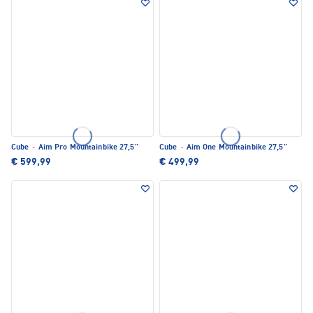
Cube
·
Aim Pro Mountainbike 27,5"
Cube
·
Aim One Mountainbike 27,5"
€ 599,99
€ 499,99