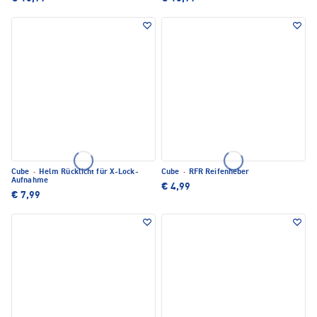
Cube
·
Helm Rücklicht für X-Lock-
Cube
·
RFR Reifenheber
Aufnahme
€ 4,99
€ 7,99