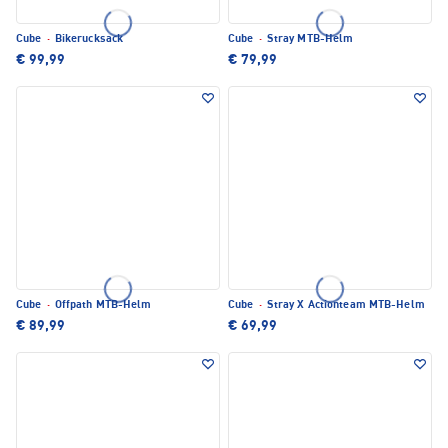
Cube
·
Bikerucksack
Cube
·
Stray MTB-Helm
€ 99,99
€ 79,99
Cube
·
Offpath MTB-Helm
Cube
·
Stray X Actionteam MTB-Helm
€ 89,99
€ 69,99