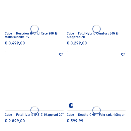
Cube
·
Reaction Hybrid Race 800 E-
Cube
·
Fold Hybrid Comfort 545 E-
Mountainbike 29"
Klapprad 20"
€ 3.499,00
€ 3.299,00
IM SET ERHÄLTLICH
Cube
·
Fold Hybrid 545 E-Klapprad 20"
Cube
·
Double CMPT Fahrradanhänger
€ 2.899,00
€ 599,99