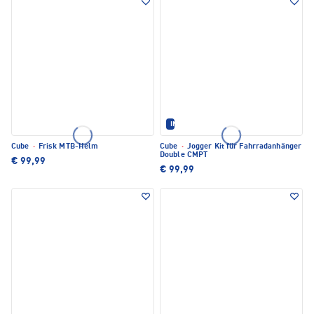
IM SET ERHÄLTLICH
Cube
·
Frisk MTB-Helm
Cube
·
Jogger Kit für Fahrradanhänger
Double CMPT
€ 99,99
€ 99,99