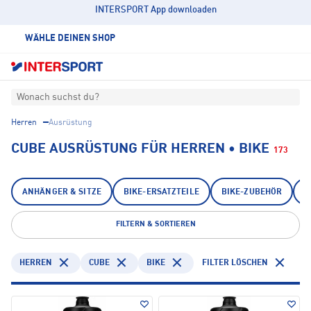
INTERSPORT App downloaden
WÄHLE DEINEN SHOP
Wonach suchst du?
Herren
Ausrüstung
CUBE AUSRÜSTUNG FÜR HERREN • BIKE
173
ANHÄNGER & SITZE
BIKE-ERSATZTEILE
BIKE-ZUBEHÖR
B
FILTERN & SORTIEREN
HERREN
CUBE
BIKE
FILTER LÖSCHEN