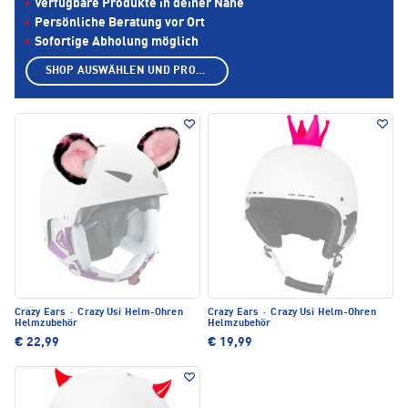
Verfügbare Produkte in deiner Nähe
Persönliche Beratung vor Ort
Sofortige Abholung möglich
SHOP AUSWÄHLEN UND PRODUKTE ANZEIGEN
Crazy Ears
·
Crazy Usi Helm-Ohren
Crazy Ears
·
Crazy Usi Helm-Ohren
Helmzubehör
Helmzubehör
€ 22,99
€ 19,99