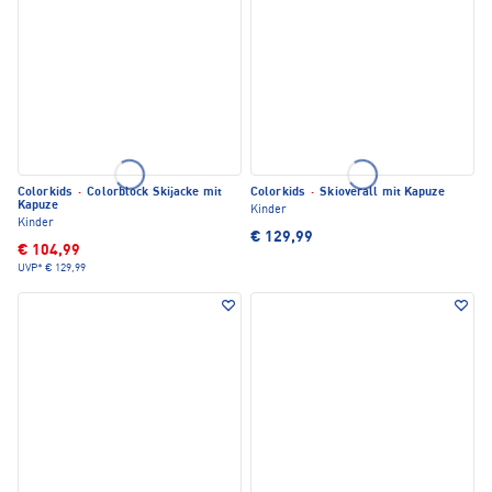
Colorkids
·
Colorblock Skijacke mit
Colorkids
·
Skioverall mit Kapuze
Kapuze
Kinder
Kinder
€ 129,99
€ 104,99
UVP*
€ 129,99