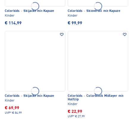
Colorkids
·
Skijacke mit Kapuze
Colorkids
·
Skioverall mit Kapuze
Kinder
Kinder
€ 114,99
€ 99,99
Colorkids
·
Skijacke mit Kapuze
Colorkids
·
Colorblock Midlayer mit
Halfzip
Kinder
Kinder
€ 69,99
€ 22,99
UVP*
€ 84,99
UVP*
€ 27,99