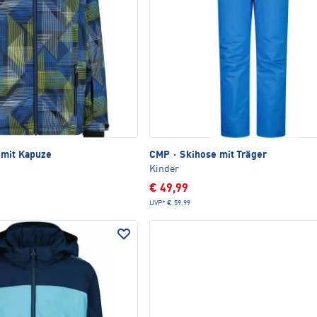
 mit Kapuze
CMP
·
Skihose mit Träger
Kinder
€ 49,99
UVP*
€ 59,99