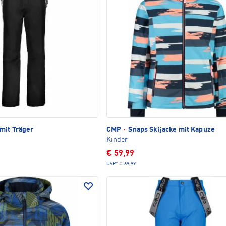
mit Träger
CMP
·
Snaps Skijacke mit Kapuze
Kinder
€ 59,99
UVP*
€ 69,99