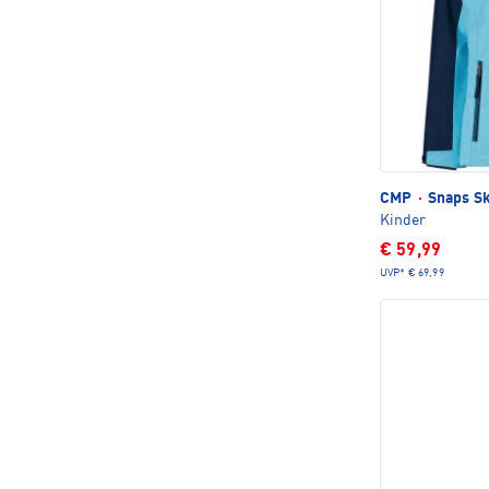
CMP
·
Snaps Sk
Kinder
€ 59,99
UVP*
€ 69,99