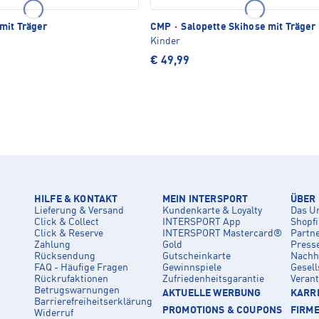
mit Träger
CMP
·
Salopette Skihose mit Träger
Kinder
€ 49,99
HILFE & KONTAKT
MEIN INTERSPORT
ÜBER
Lieferung & Versand
Kundenkarte & Loyalty
Das U
Click & Collect
INTERSPORT App
Shopf
Click & Reserve
INTERSPORT Mastercard®
Partn
Zahlung
Gold
Press
Rücksendung
Gutscheinkarte
Nachha
FAQ - Häufige Fragen
Gewinnspiele
Gesell
Rückrufaktionen
Zufriedenheitsgarantie
Veran
Betrugswarnungen
AKTUELLE WERBUNG
KARRI
Barrierefreiheitserklärung
PROMOTIONS & COUPONS
FIRM
Widerruf