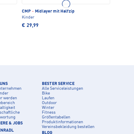
CMP
·
Midlayer mit Halfzip
Kinder
€ 29,99
 UNS
BESTER SERVICE
nternehmen
Alle Serviceleistungen
inder
Bike
er werden
Laufen
ebereich
Outdoor
ltigkeit
Winter
schaftliche
Fitness
twortung
Größentabellen
Produktinformationen
ERE & JOBS
Vereinsbekleidung bestellen
ENRADL
BLOG