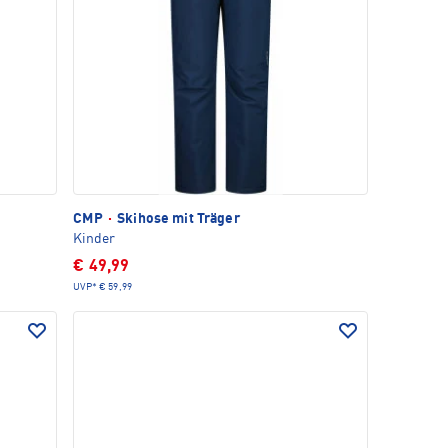
CMP
·
Skihose mit Träger
Kinder
€ 49,99
UVP*
€ 59,99