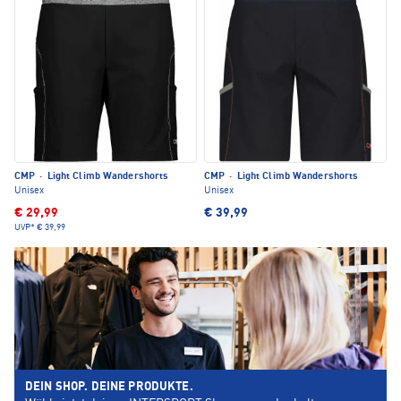
CMP
·
Light Climb Wandershorts
CMP
·
Light Climb Wandershorts
Unisex
Unisex
€ 29,99
€ 39,99
UVP*
€ 39,99
DEIN SHOP. DEINE PRODUKTE.