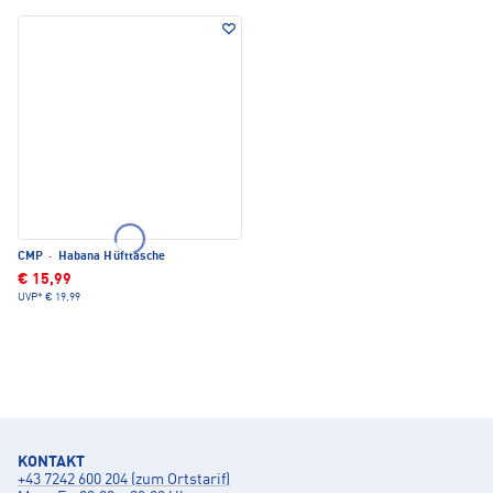
CMP
·
Habana Hüfttasche
€ 15,99
UVP*
€ 19,99
KONTAKT
+43 7242 600 204 (zum Ortstarif)