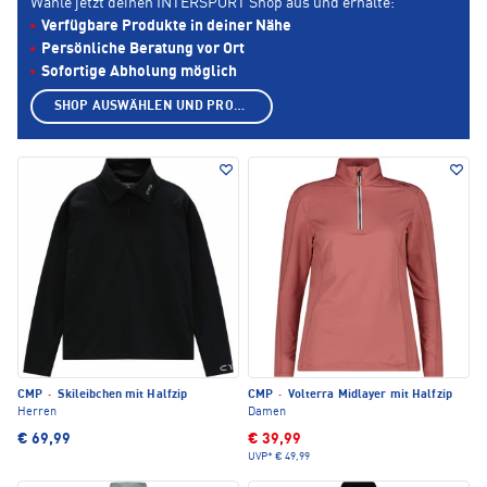
Wähle jetzt deinen INTERSPORT Shop aus und erhalte:
Verfügbare Produkte in deiner Nähe
Persönliche Beratung vor Ort
Sofortige Abholung möglich
SHOP AUSWÄHLEN UND PRODUKTE ANZEIGEN
CMP
·
Skileibchen mit Halfzip
CMP
·
Volterra Midlayer mit Halfzip
Herren
Damen
€ 69,99
€ 39,99
UVP*
€ 49,99