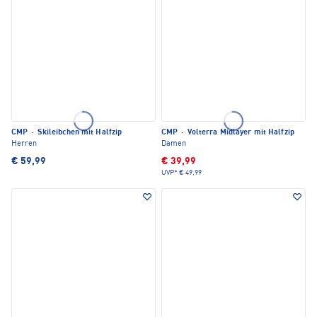
CMP
·
Skileibchen mit Halfzip
CMP
·
Volterra Midlayer mit Halfzip
Herren
Damen
€ 59,99
€ 39,99
UVP*
€ 49,99