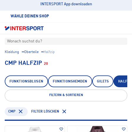
INTERSPORT App downloaden
WÄHLE DEINEN SHOP
Wonach suchst du?
Kleidung
Oberteile
Halfzip
CMP HALFZIP
20
FUNKTIONSBLUSEN
FUNKTIONSHEMDEN
GILETS
HALFZI
FILTERN & SORTIEREN
CMP
FILTER LÖSCHEN