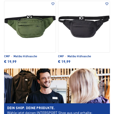
CMP
·
Malibu Hüfttasche
CMP
·
Malibu Hüfttasche
€ 19,99
€ 19,99
DEIN SHOP. DEINE PRODUKTE.
Wähle jetzt deinen INTERSPORT Shop aus und erhalte: