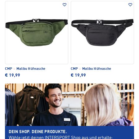
CMP
·
Malibu Hüfttasche
CMP
·
Malibu Hüfttasche
€ 19,99
€ 19,99
DEIN SHOP. DEINE PRODUKTE.
Wähle jetzt deinen INTERSPORT Shop aus und erhalte: